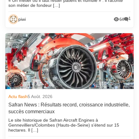
« Un métier où il faut rester patient et humble » : il raconte
son métier de fondeur […]
1
piwi
64
Actu flash
5 Août. 2026
Safran News : Résultats record, croissance industrielle,
succès commerciaux
Le site historique de Safran Aircraft Engines à
Gennevilliers/Colombes (Hauts-de-Seine) s’étend sur 15
hectares. Il […]