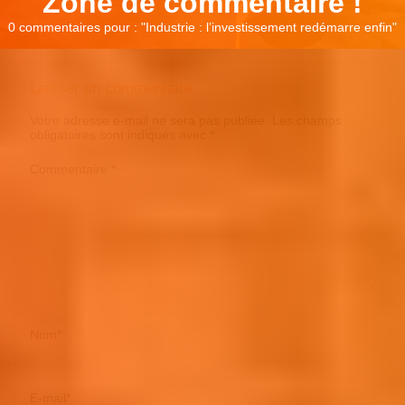
Zone de commentaire !
0 commentaires pour : "
Industrie : l’investissement redémarre enfin
"
Laisser un commentaire
Votre adresse e-mail ne sera pas publiée.
Les champs
obligatoires sont indiqués avec
*
Commentaire
*
Nom
*
E-mail
*