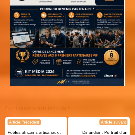
Continuer votre lecture !
Navigation
Article Précédent
Article suivant
de
Poêles africains artisanaux :
Dinandier : Portrait d’un