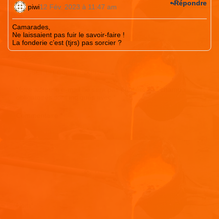
Répondre
piwi
12 Fév. 2023 à 11:47 am
Camarades,
Ne laissaient pas fuir le savoir-faire !
La fonderie c’est (tjrs) pas sorcier ?
Laisser un commentaire
Votre adresse e-mail ne sera pas publiée.
Les champs
obligatoires sont indiqués avec
*
Commentaire
*
Nom
*