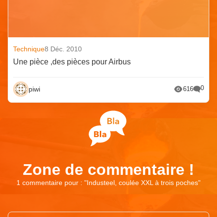
Technique
8 Déc. 2010
Une pièce ,des pièces pour Airbus
0
piwi
616
Zone de commentaire !
1 commentaire pour : "
Industeel, coulée XXL à trois poches
"