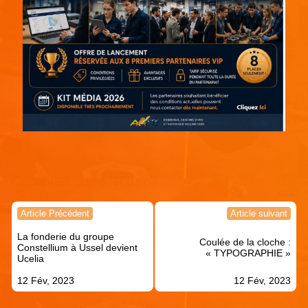
Continuer votre lecture !
Navigation
Article Précédent
Article suivant
de
La fonderie du groupe
l’article
Coulée de la cloche :
Constellium à Ussel devient
« TYPOGRAPHIE »
Ucelia
12 Fév, 2023
12 Fév, 2023