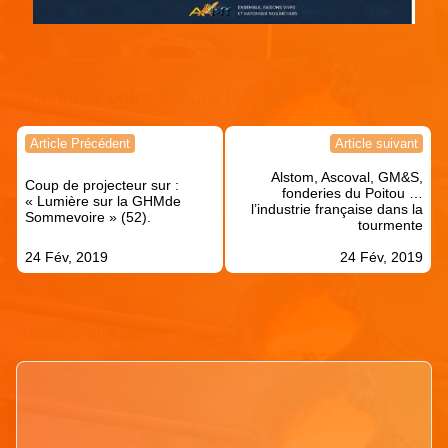
Continuer votre lecture !
Navigation
Article Précédent
Article suivant
de
Alstom, Ascoval, GM&S,
l’article
Coup de projecteur sur :
fonderies du Poitou …
« Lumière sur la GHMde
l’industrie française dans la
Sommevoire » (52).
tourmente
24 Fév, 2019
24 Fév, 2019
Articles similaires