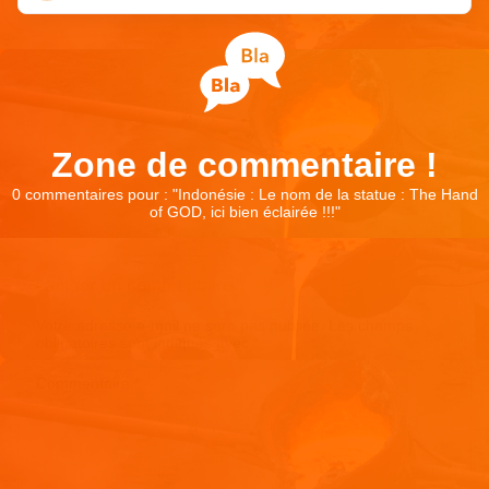
Zone de commentaire !
0 commentaires pour : "
Indonésie : Le nom de la statue : The Hand
of GOD, ici bien éclairée !!!
"
Laisser un commentaire
Votre adresse e-mail ne sera pas publiée.
Les champs
obligatoires sont indiqués avec
*
Commentaire
*