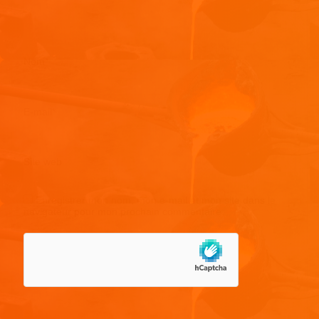
Nom
*
E-mail
*
Site web
Enregistrer mon nom, mon e-mail et mon site dans le
navigateur pour mon prochain commentaire.