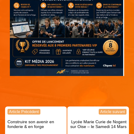
Continuer votre lecture !
Navigation
Article Précédent
Article suivant
de
Construire son avenir en
Lycée Marie Curie de Nogent
l’article
fonderie & en forge
sur Oise – le Samedi 14 Mars