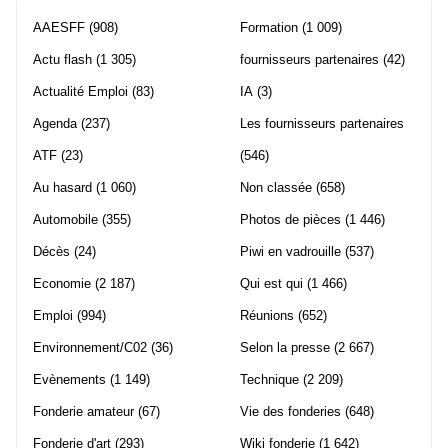
AAESFF
(908)
Formation
(1 009)
Actu flash
(1 305)
fournisseurs partenaires
(42)
Actualité Emploi
(83)
IA
(3)
Agenda
(237)
Les fournisseurs partenaires
ATF
(23)
(546)
Au hasard
(1 060)
Non classée
(658)
Automobile
(355)
Photos de pièces
(1 446)
Décès
(24)
Piwi en vadrouille
(537)
Economie
(2 187)
Qui est qui
(1 466)
Emploi
(994)
Réunions
(652)
Environnement/C02
(36)
Selon la presse
(2 667)
Evènements
(1 149)
Technique
(2 209)
Fonderie amateur
(67)
Vie des fonderies
(648)
Fonderie d'art
(293)
Wiki fonderie
(1 642)