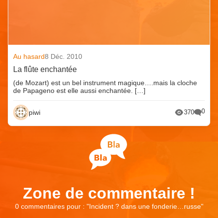
Au hasard
8 Déc. 2010
La flûte enchantée
(de Mozart) est un bel instrument magique….mais la cloche
de Papageno est elle aussi enchantée. […]
0
piwi
370
Zone de commentaire !
0 commentaires pour : "
Incident ? dans une fonderie…russe
"