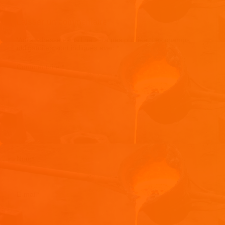
Laisser un commentaire
Votre adresse e-mail ne sera pas publiée.
Les champs
obligatoires sont indiqués avec
*
Commentaire
*
Nom
*
E-mail
*