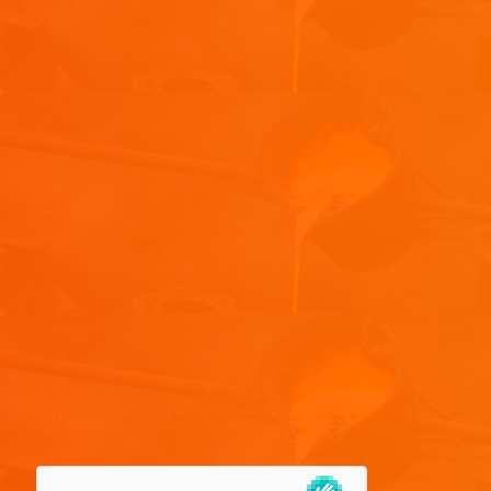
Commentaire
*
Nom
*
E-mail
*
Site web
Enregistrer mon nom, mon e-mail et mon site dans le
navigateur pour mon prochain commentaire.