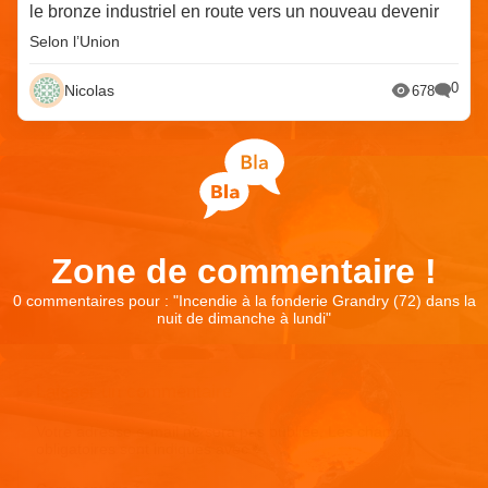
le bronze industriel en route vers un nouveau devenir
Selon l’Union
0
Nicolas
678
Zone de commentaire !
0 commentaires pour : "
Incendie à la fonderie Grandry (72) dans la
nuit de dimanche à lundi
"
Laisser un commentaire
Votre adresse e-mail ne sera pas publiée.
Les champs
obligatoires sont indiqués avec
*