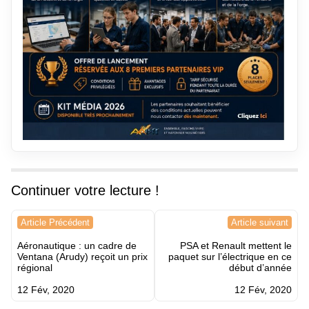
Continuer votre lecture !
Navigation
Article Précédent
Article suivant
de
Aéronautique : un cadre de
PSA et Renault mettent le
l’article
Ventana (Arudy) reçoit un prix
paquet sur l’électrique en ce
régional
début d’année
12 Fév, 2020
12 Fév, 2020