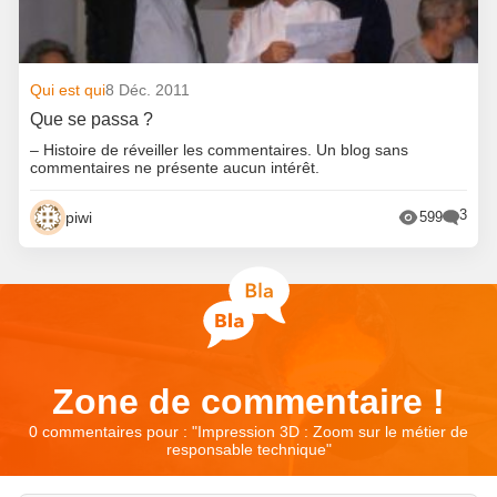
Qui est qui
8 Déc. 2011
Que se passa ?
– Histoire de réveiller les commentaires. Un blog sans
commentaires ne présente aucun intérêt.
3
piwi
599
Zone de commentaire !
0 commentaires pour : "
Impression 3D : Zoom sur le métier de
responsable technique
"