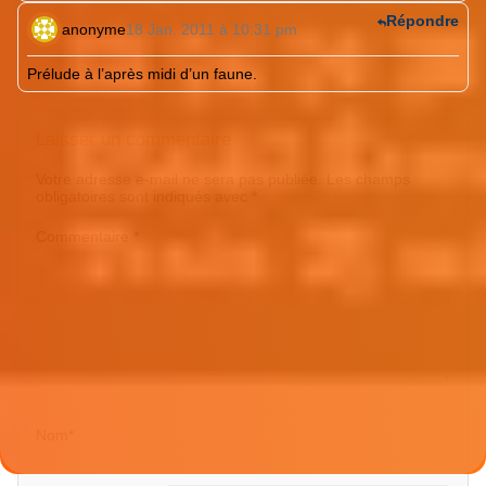
Répondre
anonyme
18 Jan. 2011 à 10:31 pm
Prélude à l’après midi d’un faune.
Laisser un commentaire
Votre adresse e-mail ne sera pas publiée.
Les champs
obligatoires sont indiqués avec
*
Commentaire
*
Nom
*