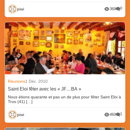
0
piwi
369
Réunions
1 Déc. 2010
Saint Eloi fêter avec les « JF…BA »
Nous étions quarante et pas un de plus pour fêter Saint Eloi à
Troo (41) […]
1
piwi
460