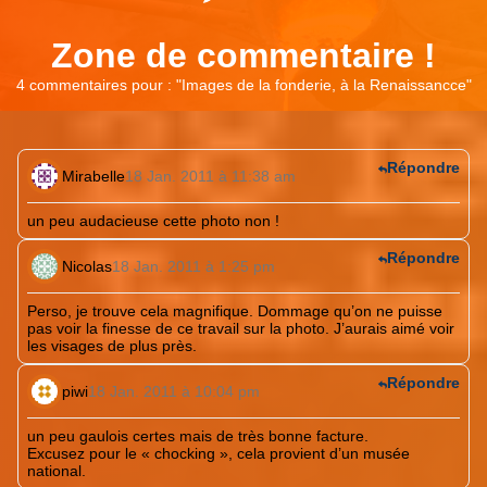
Zone de commentaire !
4 commentaires pour : "
Images de la fonderie, à la Renaissancce
"
Répondre
Mirabelle
18 Jan. 2011 à 11:38 am
un peu audacieuse cette photo non !
Répondre
Nicolas
18 Jan. 2011 à 1:25 pm
Perso, je trouve cela magnifique. Dommage qu’on ne puisse
pas voir la finesse de ce travail sur la photo. J’aurais aimé voir
les visages de plus près.
Répondre
piwi
18 Jan. 2011 à 10:04 pm
un peu gaulois certes mais de très bonne facture.
Excusez pour le « chocking », cela provient d’un musée
national.