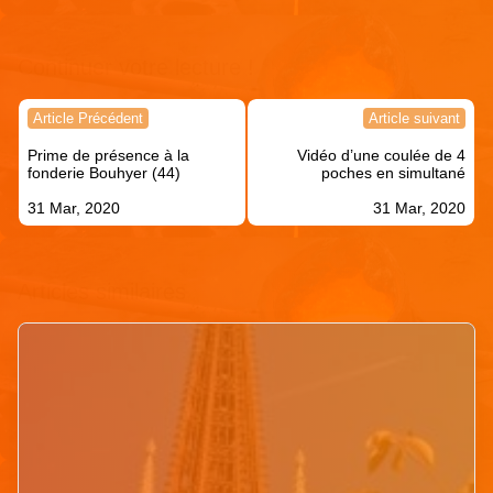
Continuer votre lecture !
Navigation
Article Précédent
Article suivant
de
Prime de présence à la
Vidéo d’une coulée de 4
l’article
fonderie Bouhyer (44)
poches en simultané
31 Mar, 2020
31 Mar, 2020
Articles similaires