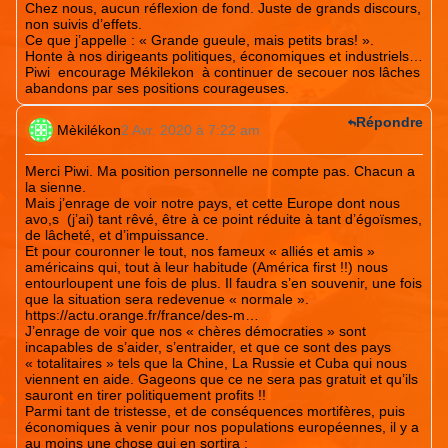
Chez nous, aucun réflexion de fond. Juste de grands discours,
non suivis d’effets.
Ce que j’appelle : « Grande gueule, mais petits bras! ».
Honte à nos dirigeants politiques, économiques et industriels…
Piwi encourage Mékilekon à continuer de secouer nos lâches
abandons par ses positions courageuses.
Répondre
Mèkilékon
2 Avr. 2020 à 7:22 am
Merci Piwi. Ma position personnelle ne compte pas. Chacun a
la sienne.
Mais j’enrage de voir notre pays, et cette Europe dont nous
avo,s (j’ai) tant rêvé, être à ce point réduite à tant d’égoïsmes,
de lâcheté, et d’impuissance.
Et pour couronner le tout, nos fameux « alliés et amis »
américains qui, tout à leur habitude (América first !!) nous
entourloupent une fois de plus. Il faudra s’en souvenir, une fois
que la situation sera redevenue « normale ».
https://actu.orange.fr/france/des-m
…
J’enrage de voir que nos « chères démocraties » sont
incapables de s’aider, s’entraider, et que ce sont des pays
« totalitaires » tels que la Chine, La Russie et Cuba qui nous
viennent en aide. Gageons que ce ne sera pas gratuit et qu’ils
sauront en tirer politiquement profits !!
Parmi tant de tristesse, et de conséquences mortifères, puis
économiques à venir pour nos populations européennes, il y a
au moins une chose qui en sortira :