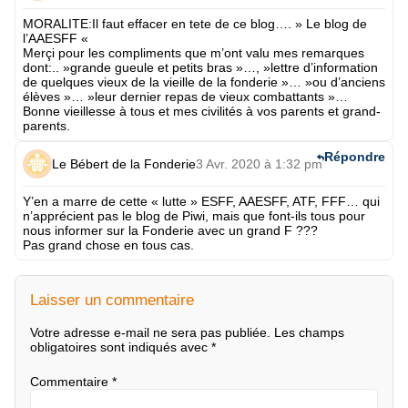
MORALITE:Il faut effacer en tete de ce blog…. » Le blog de
l’AAESFF «
Merçi pour les compliments que m’ont valu mes remarques
dont:.. »grande gueule et petits bras »…, »lettre d’information
de quelques vieux de la vieille de la fonderie »… »ou d’anciens
élèves »… »leur dernier repas de vieux combattants »…
Bonne vieillesse à tous et mes civilités à vos parents et grand-
parents.
Répondre
Le Bébert de la Fonderie
3 Avr. 2020 à 1:32 pm
Y’en a marre de cette « lutte » ESFF, AAESFF, ATF, FFF… qui
n’apprécient pas le blog de Piwi, mais que font-ils tous pour
nous informer sur la Fonderie avec un grand F ???
Pas grand chose en tous cas.
Laisser un commentaire
Votre adresse e-mail ne sera pas publiée.
Les champs
obligatoires sont indiqués avec
*
Commentaire
*