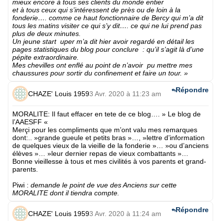
mieux encore à tous ses clients du monde entier
et à tous ceux qui s’intéressent de près ou de loin à la
fonderie…. comme ce haut fonctionnaire de Bercy qui m’a dit
tous les matins visiter ce qui s’y dit…. ce qui ne lui prend pas
plus de deux minutes.
Un jeune start uper m’a dit hier avoir regardé en détail les
pages statistiques du blog pour conclure : qu’il s’agit là d’une
pépite extraordinaire.
Mes chevilles ont enflé au point de n’avoir pu mettre mes
chaussures pour sortir du confinement et faire un tour. »
Répondre
CHAZE' Louis 1959
3 Avr. 2020 à 11:23 am
MORALITE
: Il faut effacer en tete de ce blog…. » Le blog de
l’AAESFF «
Merçi pour les compliments que m’ont valu mes remarques
dont:.. »grande gueule et petits bras »…, »lettre d’information
de quelques vieux de la vieille de la fonderie »… »ou d’anciens
élèves »… »leur dernier repas de vieux combattants »…
Bonne vieillesse à tous et mes civilités à vos parents et grand-
parents.
Piwi
:
demande le point de vue des Anciens sur cette
MORALITE dont il tiendra compte.
Répondre
CHAZE' Louis 1959
3 Avr. 2020 à 11:24 am