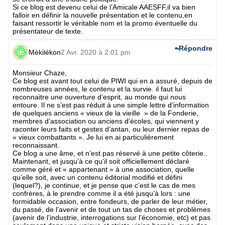
Si ce blog est devenu celui de l’Amicale AAESFF,il va bien
falloir en définir la nouvelle présentation et le contenu,en
faisant ressortir le véritable nom et la promo éventuelle du
présentateur de texte.
Répondre
Mèkilékon
2 Avr. 2020 à 2:01 pm
Monsieur Chaze,
Ce blog est avant tout celui de PIWI qui en a assuré, depuis de
nombreuses années, le contenu et la survie. il faut lui
reconnaitre une ouverture d’esprit, au monde qui nous
entoure. Il ne s’est pas réduit à une simple lettre d’information
de quelques anciens « vieux de la vieille » de la Fonderie,
membres d’association ou anciens d’écoles, qui viennent y
raconter leurs faits et gestes d’antan, ou leur dernier repas de
« vieux combattants ». Je lui en ai particulièrement
reconnaissant.
Ce blog a une âme, et n’est pas réservé à une petite côterie..
Maintenant, et jusqu’à ce qu’il soit officiellement déclaré
comme géré et « appartenant » à une association, quelle
qu’elle soit, avec un contenu éditorial modifié et défini
(lequel?), je continue, et je pense que c’est le cas de mes
confrères, à le prendre comme il a été jusqu’à lors : une
formidable occasion, entre fondeurs, de parler de leur métier,
du passé, de l’avenir et de tout un tas de choses et problèmes
(avenir de l’industrie, interrogations sur l’économie, etc) et pas