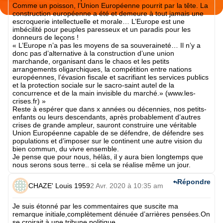
Comme un poisson, l’Union Européenne pourrit par la tête. La
construction européenne a été et demeure à tout jamais une
escroquerie intellectuelle et morale… L’Europe est une
imbécilité pour peuples paresseux et un paradis pour les
donneurs de leçons !
« L’Europe n’a pas les moyens de sa souveraineté… Il n’y a
donc pas d’alternative à la construction d’une union
marchande, organisant dans le chaos et les petits
arrangements oligarchiques, la compétition entre nations
européennes, l’évasion fiscale et sacrifiant les services publics
et la protection sociale sur le sacro-saint autel de la
concurrence et de la main invisible du marché.» (www.les-
crises.fr) »
Reste à espérer que dans x années ou décennies, nos petits-
enfants ou leurs descendants, après probablement d’autres
crises de grande ampleur, sauront construire une véritable
Union Européenne capable de se défendre, de défendre ses
populations et d’imposer sur le continent une autre vision du
bien commun, du vivre ensemble.
Je pense que pour nous, hélàs, il y aura bien longtemps que
nous serons sous terre.. si cela se réalise même un jour.
Répondre
CHAZE' Louis 1959
2 Avr. 2020 à 10:35 am
Je suis étonné par les commentaires que suscite ma
remarque initiale,complètement dénuée d’arrières pensées.On
se croirait à une tribune politique.