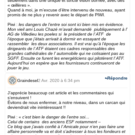
seulement dans une unique et stricte vision bornée, avec des
« œillères ».
Quand à moi, je m’excuse d’être intervenu de nouveau, ayant
promis de ne plus y revenir avec le départ de PIWI.
Piwi :
les dangers de l’entre soi sont ici bien mis en évidence.
Mon vieil ami Louis Chazé m’avait demandé piubliquement à l’
AG de Villedieu les poeles si le président de l’ ATF de
l’époque que j’étais arrivait à dormir en essayant de
rassembler les deux associations. Il est vrai qu’à l’époque les
dirigeants de l’ ATF étaient ces cadres responsables des
grandes cathédrales de l’ automobile qui ne cotisaient pas au
SGFF. Ensuite ce furent les energéticiens qui pilotèrent l’ ATF.
Aujourd’hui on espère que les fournisseurs continueront de
jouer le jeu.
Répondre
Graindesel
2 Avr. 2020 à 6:34 pm
J’apprécie beaucoup cet article et les commentaires qui
s’ensuivent !
Évitons de nous enfermer, à notre niveau, dans un carcan qui
deviendrait vite inintéressant !!
Piwi : «
c’est bien le danger de l’entre soi…
Celui de certains des anciens ESF notamment –
Ce blog que j’avais confié à l’ Amicale pour n’en pas faire une
affaire personnelle va et doit s’adresser à tous les fondeurs et