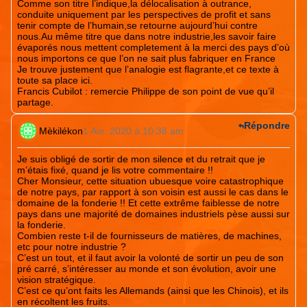
Comme son titre l’indique,la délocalisation à outrance,
conduite uniquement par les perspectives de profit et sans
tenir compte de l’humain,se retourne aujourd’hui contre
nous.Au même titre que dans notre industrie,les savoir faire
évaporés nous mettent completement à la merci des pays d’où
nous importons ce que l’on ne sait plus fabriquer en France
Je trouve justement que l’analogie est flagrante,et ce texte à
toute sa place ici.
Francis Cubilot : remercie Philippe de son point de vue qu’il
partage.
Répondre
Mèkilékon
1 Avr. 2020 à 10:38 am
Je suis obligé de sortir de mon silence et du retrait que je
m’étais fixé, quand je lis votre commentaire !!
Cher Monsieur, cette situation ubuesque voire catastrophique
de notre pays, par rapport à son voisin est aussi le cas dans le
domaine de la fonderie !! Et cette extrême faiblesse de notre
pays dans une majorité de domaines industriels pèse aussi sur
la fonderie.
Combien reste t-il de fournisseurs de matières, de machines,
etc pour notre industrie ?
C’est un tout, et il faut avoir la volonté de sortir un peu de son
pré carré, s’intéresser au monde et son évolution, avoir une
vision stratégique.
C’est ce qu’ont faits les Allemands (ainsi que les Chinois), et ils
en récoltent les fruits.