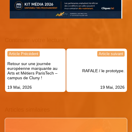
Continuer votre lecture !
Navigation
Article Précédent
Article suivant
de
Retour sur une journée
l’article
européenne marquante au
RAFALE / le prototype.
Arts et Métiers ParisTech –
campus de Cluny !
19 Mai, 2026
19 Mai, 2026
Articles similaires