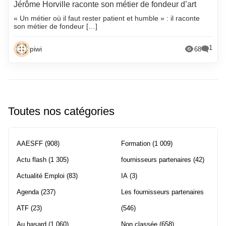
Jérôme Horville raconte son métier de fondeur d’art
« Un métier où il faut rester patient et humble » : il raconte
son métier de fondeur […]
1
piwi
68
Toutes nos catégories
AAESFF
(908)
Formation
(1 009)
Actu flash
(1 305)
fournisseurs partenaires
(42)
Actualité Emploi
(83)
IA
(3)
Agenda
(237)
Les fournisseurs partenaires
ATF
(23)
(546)
Au hasard
(1 060)
Non classée
(658)