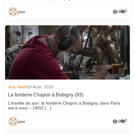
0
piwi
4
Actu flash
10 Août. 2026
La fonderie Chapon à Bobigny (93)
L’insolite du jour: la fonderie Chapon à Bobigny, dans Paris
est à vous – 19/02 […]
0
piwi
6