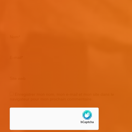
Nom
*
E-mail
*
Site web
Enregistrer mon nom, mon e-mail et mon site dans le
navigateur pour mon prochain commentaire.