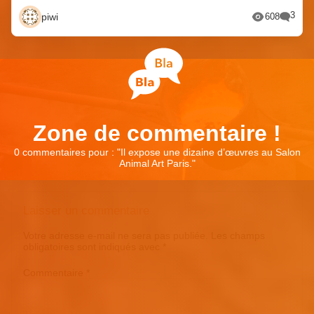
3
piwi
608
Zone de commentaire !
0 commentaires pour : "
Il expose une dizaine d’œuvres au Salon
Animal Art Paris.
"
Laisser un commentaire
Votre adresse e-mail ne sera pas publiée.
Les champs
obligatoires sont indiqués avec
*
Commentaire
*