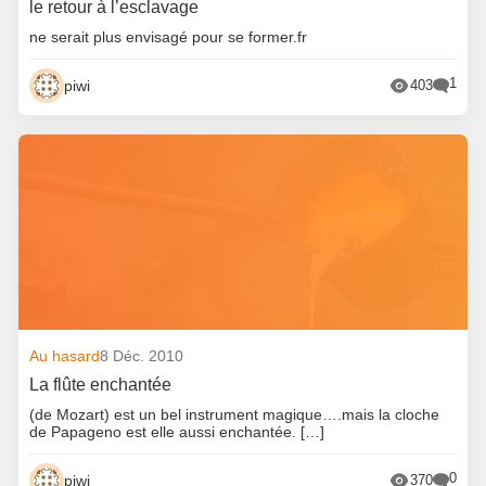
le retour à l’esclavage
ne serait plus envisagé pour se former.fr
1
piwi
403
Au hasard
8 Déc. 2010
La flûte enchantée
(de Mozart) est un bel instrument magique….mais la cloche
de Papageno est elle aussi enchantée. […]
0
piwi
370