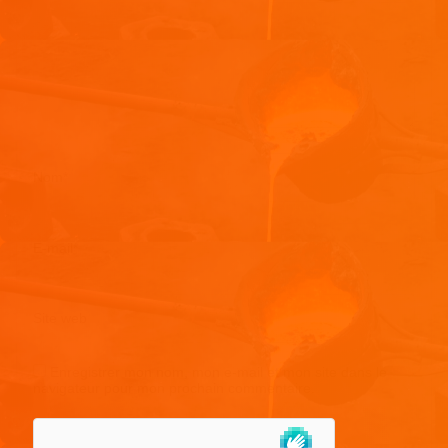
Nom
*
E-mail
*
Site web
Enregistrer mon nom, mon e-mail et mon site dans le
navigateur pour mon prochain commentaire.