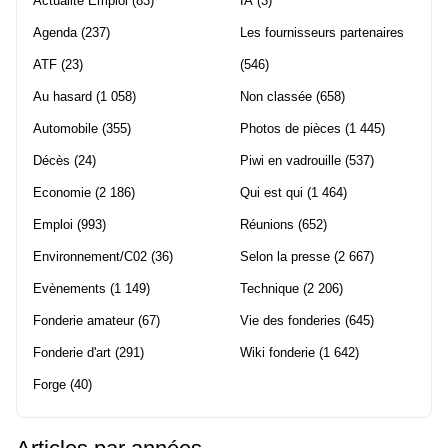
Actualité Emploi
(83)
IA
(3)
Agenda
(237)
Les fournisseurs partenaires
ATF
(23)
(546)
Au hasard
(1 058)
Non classée
(658)
Automobile
(355)
Photos de pièces
(1 445)
Décès
(24)
Piwi en vadrouille
(537)
Economie
(2 186)
Qui est qui
(1 464)
Emploi
(993)
Réunions
(652)
Environnement/C02
(36)
Selon la presse
(2 667)
Evènements
(1 149)
Technique
(2 206)
Fonderie amateur
(67)
Vie des fonderies
(645)
Fonderie d'art
(291)
Wiki fonderie
(1 642)
Forge
(40)