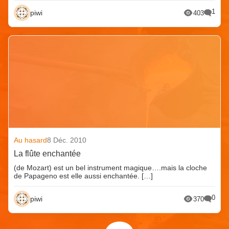
1
piwi
403
Au hasard
8 Déc. 2010
La flûte enchantée
(de Mozart) est un bel instrument magique….mais la cloche
de Papageno est elle aussi enchantée. […]
0
piwi
370