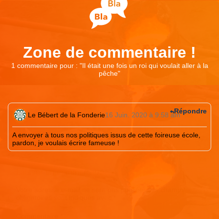
Zone de commentaire !
1 commentaire pour : "
Il était une fois un roi qui voulait aller à la
pêche
"
Répondre
Le Bébert de la Fonderie
16 Juin. 2020 à 9:58 am
A envoyer à tous nos politiques issus de cette foireuse école,
pardon, je voulais écrire fameuse !
Laisser un commentaire
Votre adresse e-mail ne sera pas publiée.
Les champs
obligatoires sont indiqués avec
*
Commentaire
*