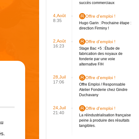
succès commerciaux
4,Août
Offre d'emploi !
8:35
Hugo Garin : Prochaine étape :
direction Firminy !
2,Août
Offre d'emploi !
16:23
Stage Bac +5 : Étude de
fabrication des noyaux de
fonderie par une voie
alternative F/H
28,Juil
Offre d'emploi !
17:06
Offre Emploi / Responsable
Atelier Fonderie chez Gindre
Duchavany
24,Juil
Offre d'emploi !
21:40
La réindustrialisation française
peine à produire des résultats
au
tangibles.
és.