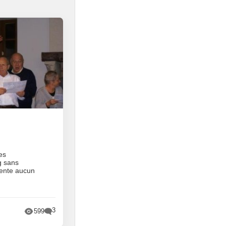
1
les
g sans
ente aucun
3
599