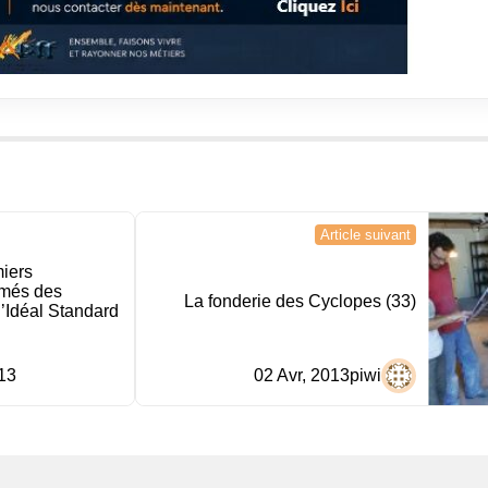
Article suivant
miers
imés des
La fonderie des Cyclopes (33)
’Idéal Standard
13
02 Avr, 2013
piwi