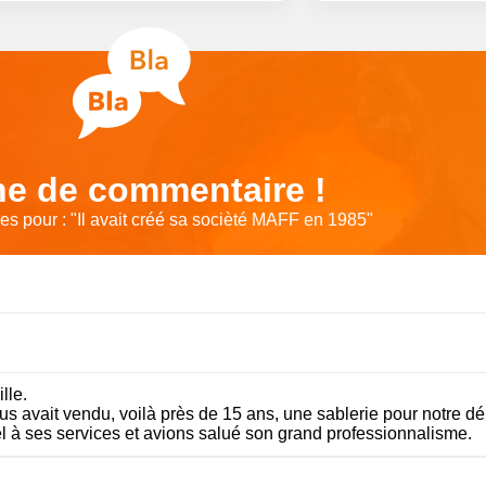
e de commentaire !
s pour : "
Il avait créé sa socièté MAFF en 1985
"
lle.
s avait vendu, voilà près de 15 ans, une sablerie pour notre déb
el à ses services et avions salué son grand professionnalisme.