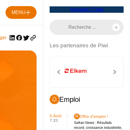
Annuaire / Carte
MENU
ger :
Les partenaires de Piwi
Emploi
5,Août
Offre d'emploi !
7:33
Safran News : Résultats
record, croissance industrielle,