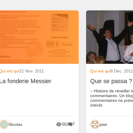
Qui est qui
21 Nov. 2011
Qui est qui
8 Déc. 201
La fonderie Messier
Que se passa ?
– Histoire de réveiller 
commentaires. Un blo
commentaires ne prés
intérêt.
2
Nicolas
piwi
562