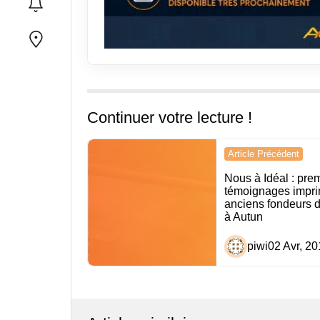
Continuer votre lecture !
Navigation
Article Précédent
de
Nous à Idéal : pre
témoignages impr
l’article
anciens fondeurs d
à Autun
piwi
02 Avr, 20