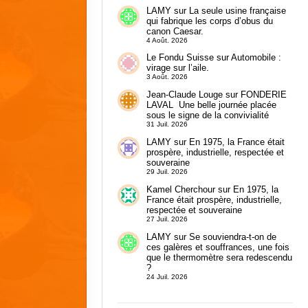
LAMY
sur
La seule usine française
qui fabrique les corps d’obus du
canon Caesar.
4 Août. 2026
Le Fondu Suisse
sur
Automobile :
virage sur l’aile.
3 Août. 2026
Jean-Claude Louge
sur
FONDERIE
LAVAL Une belle journée placée
sous le signe de la convivialité
31 Juil. 2026
LAMY
sur
En 1975, la France était
prospère, industrielle, respectée et
souveraine
29 Juil. 2026
Kamel Cherchour
sur
En 1975, la
France était prospère, industrielle,
respectée et souveraine
27 Juil. 2026
LAMY
sur
Se souviendra-t-on de
ces galères et souffrances, une fois
que le thermomètre sera redescendu
?
24 Juil. 2026