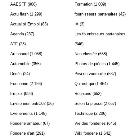
AAESFF
(908)
Formation
(1 009)
Actu flash
(1 299)
fournisseurs partenaires
(42)
Actualité Emploi
(83)
IA
(3)
Agenda
(237)
Les fournisseurs partenaires
ATF
(23)
(546)
Au hasard
(1 058)
Non classée
(658)
Automobile
(355)
Photos de pièces
(1 445)
Décès
(24)
Piwi en vadrouille
(537)
Economie
(2 186)
Qui est qui
(1 464)
Emploi
(993)
Réunions
(652)
Environnement/C02
(36)
Selon la presse
(2 667)
Evènements
(1 149)
Technique
(2 206)
Fonderie amateur
(67)
Vie des fonderies
(645)
Fonderie d'art
(291)
Wiki fonderie
(1 642)