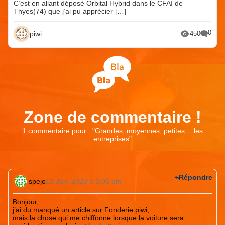
C’est en allant déposé Orbital Hybrid dans le CFAI de
Thyes(74) que j’ai pu apprécier […]
0
piwi
450
Zone de commentaire !
1 commentaire pour : "
Grandes, moyennes, petites… les
entreprises
"
Répondre
spejo
13 Jan. 2020 à 6:06 pm
Bonjour,
j’ai du manqué un article sur Fonderie piwi,
mais la chose qui me chiffonne lorsque la voiture sera