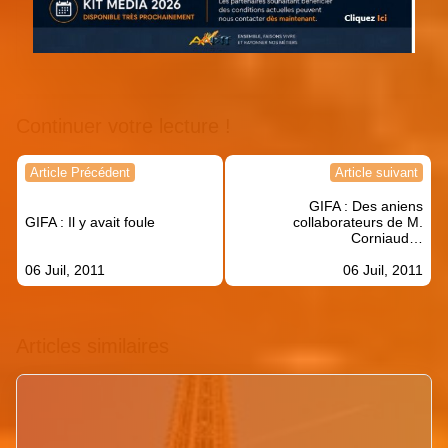
Continuer votre lecture !
Navigation
Article Précédent
Article suivant
de
GIFA : Des aniens
l’article
GIFA : Il y avait foule
collaborateurs de M.
Corniaud…
06 Juil, 2011
06 Juil, 2011
Articles similaires