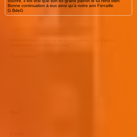
sourire, il est vrai que son ex-grand patron le lui rend bien.
Bonne continuation à eux ainsi qu’à notre ami Ferraille.
G BdeG
Laisser un commentaire
Votre adresse e-mail ne sera pas publiée.
Les champs
obligatoires sont indiqués avec
*
Commentaire
*
Nom
*
E-mail
*