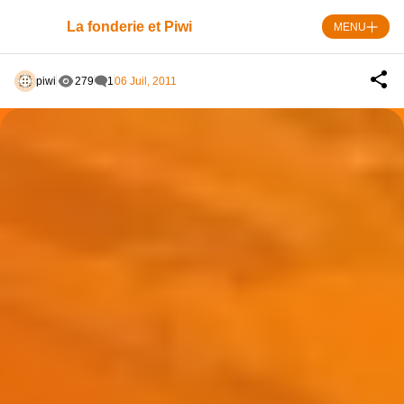
Skip
to
La fonderie et Piwi
MENU
content
piwi
279
1
06 Juil, 2011