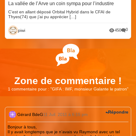
La vallée de l’Arve un coin sympa pour l’industire
C’est en allant déposé Orbital Hybrid dans le CFAI de
Thyes(74) que j’ai pu apprécier […]
0
piwi
450
Zone de commentaire !
1 commentaire pour : "
GIFA : IMF, monsieur Galante le patron
"
Répondre
Gérard BdeG
11 Juil. 2011 à 6:15 pm
Bonjour à tous,
Il y avait longtemps que je n’avais vu Raymond avec un tel