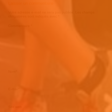
Laisser un commentaire
Votre adresse e-mail ne sera pas publiée.
Les champs
obligatoires sont indiqués avec
*
Commentaire
*
Nom
*
E-mail
*
Site web