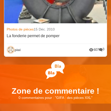
Photos de pièces
15 Déc. 2010
La fonderie permet de pomper
3
piwi
607
Zone de commentaire !
0 commentaires pour : "
GIFA : des pièces XXL
"