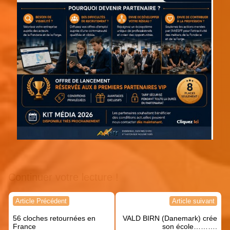
Continuer votre lecture !
Navigation
Article Précédent
Article suivant
de
56 cloches retournées en
VALD BIRN (Danemark) crée
l’article
France
son école……….