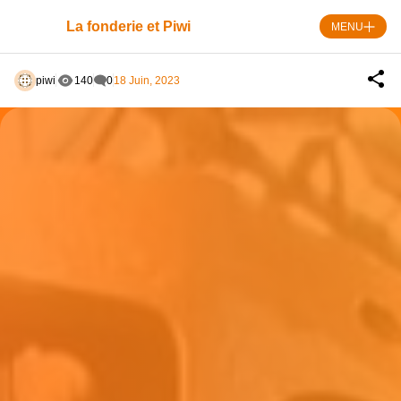
Skip
to
La fonderie et Piwi
MENU
content
piwi
140
0
18 Juin, 2023