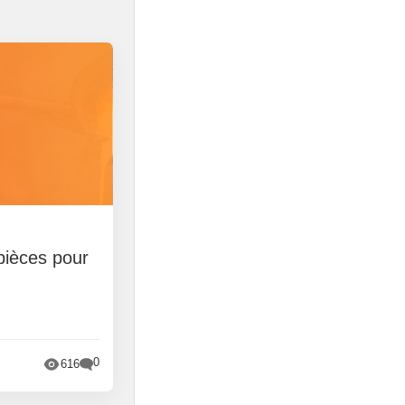
pièces pour
0
616