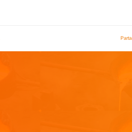
1
Parta