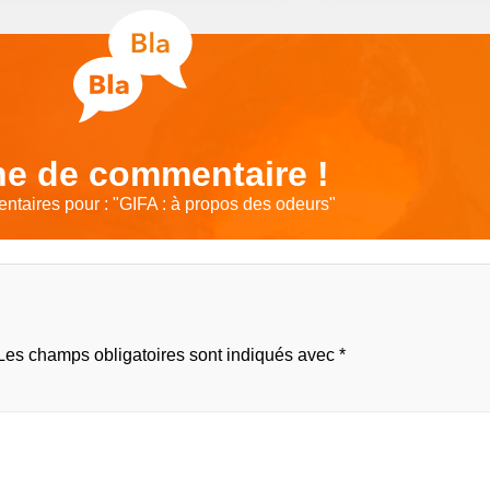
e de commentaire !
taires pour : "
GIFA : à propos des odeurs
"
Les champs obligatoires sont indiqués avec
*