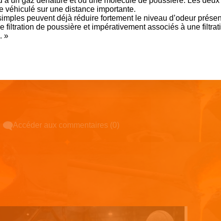
 à un gaz dénaturé et ou une molécule de poussière. Les deux
e véhiculé sur une distance importante.
imples peuvent déjà réduire fortement le niveau d’odeur présen
iltration de poussière et impérativement associés à une filtrat
. »
Accéder aux commentaires (0)
Espace pub