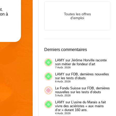
t.
ion à
Toutes les offres
d'emploi
Derniers commentaires
LAMY
sur
Jérôme Horville raconte
son métier de fondeur d’art
7 Août. 2026
LAMY
sur
FDB, dernières nouvelles
sur les tests d’obuts
6 Août. 2026
Le Fondu Suisse
sur
FDB, dernières
nouvelles sur les tests d’obuts
5 Août. 2026
LAMY
sur
L’usine du Marais a fait
vivre des aciéristes « aux mains
d’or » durant 160 ans.
4 Août. 2026