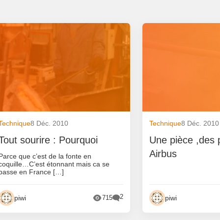
Technique
8 Déc. 2010
Technique
8 Déc. 2010
Tout sourire : Pourquoi
Une pièce ,des 
Airbus
Parce que c’est de la fonte en
coquille…C’est étonnant mais ca se
passe en France […]
2
piwi
piwi
715