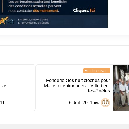
Article suivant
Fonderie : les huit cloches pour
nze
Malte réceptionnées – Villedieu-
les-Poêles
011
16 Juil, 2011
piwi