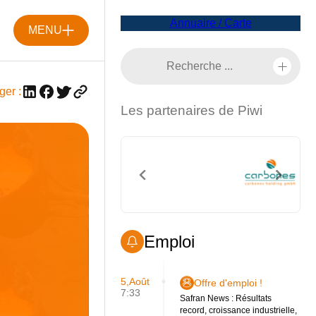
Annuaire / Carte
MENU
ger :
Les partenaires de Piwi
Emploi
5,Août
Offre d'emploi !
7:33
Safran News : Résultats
record, croissance industrielle,