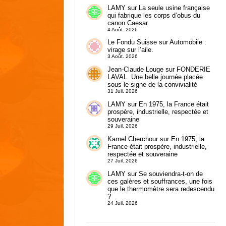
LAMY
sur
La seule usine française
qui fabrique les corps d’obus du
canon Caesar.
4 Août. 2026
Le Fondu Suisse
sur
Automobile :
virage sur l’aile.
3 Août. 2026
Jean-Claude Louge
sur
FONDERIE
LAVAL Une belle journée placée
sous le signe de la convivialité
31 Juil. 2026
LAMY
sur
En 1975, la France était
prospère, industrielle, respectée et
souveraine
29 Juil. 2026
Kamel Cherchour
sur
En 1975, la
France était prospère, industrielle,
respectée et souveraine
27 Juil. 2026
LAMY
sur
Se souviendra-t-on de
ces galères et souffrances, une fois
que le thermomètre sera redescendu
?
24 Juil. 2026