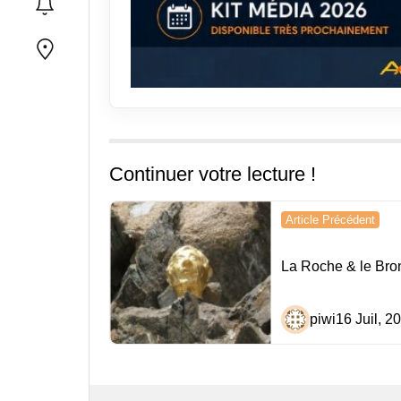
Continuer votre lecture !
Navigation
Article Précédent
de
La Roche & le Bro
l’article
piwi
16 Juil, 2