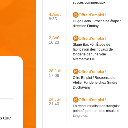
succès commerciaux
4,Août
Offre d'emploi !
8:35
Hugo Garin : Prochaine étape :
direction Firminy !
2,Août
Offre d'emploi !
16:23
Stage Bac +5 : Étude de
fabrication des noyaux de
fonderie par une voie
alternative F/H
28,Juil
Offre d'emploi !
17:06
Offre Emploi / Responsable
Atelier Fonderie chez Gindre
Duchavany
24,Juil
Offre d'emploi !
21:40
La réindustrialisation française
peine à produire des résultats
tangibles.
us que