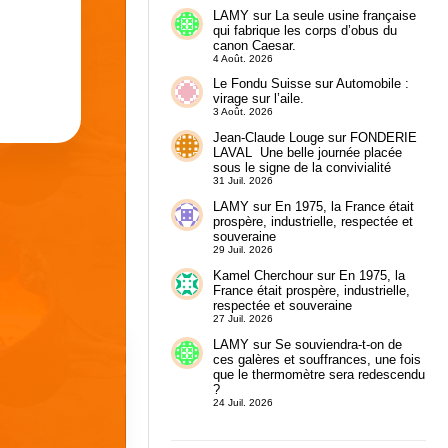
LAMY
sur
La seule usine française
qui fabrique les corps d’obus du
canon Caesar.
4 Août. 2026
Le Fondu Suisse
sur
Automobile :
virage sur l’aile.
3 Août. 2026
Jean-Claude Louge
sur
FONDERIE
LAVAL Une belle journée placée
sous le signe de la convivialité
31 Juil. 2026
LAMY
sur
En 1975, la France était
prospère, industrielle, respectée et
souveraine
29 Juil. 2026
Kamel Cherchour
sur
En 1975, la
France était prospère, industrielle,
respectée et souveraine
27 Juil. 2026
LAMY
sur
Se souviendra-t-on de
ces galères et souffrances, une fois
que le thermomètre sera redescendu
?
24 Juil. 2026