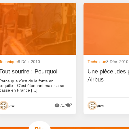
Technique
8 Déc. 2010
Technique
8 Déc. 2010
Tout sourire : Pourquoi
Une pièce ,des 
Airbus
Parce que c’est de la fonte en
coquille…C’est étonnant mais ca se
passe en France […]
2
piwi
piwi
717