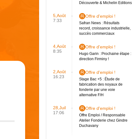
Découverte & Michelin Editions
5,Août
Offre d'emploi !
7:33
Safran News : Résultats
record, croissance industrielle,
succès commerciaux
4,Août
Offre d'emploi !
8:35
Hugo Garin : Prochaine étape :
direction Firminy !
2,Août
Offre d'emploi !
16:23
Stage Bac +5 : Étude de
fabrication des noyaux de
fonderie par une voie
alternative F/H
28,Juil
Offre d'emploi !
17:06
Offre Emploi / Responsable
Atelier Fonderie chez Gindre
Duchavany