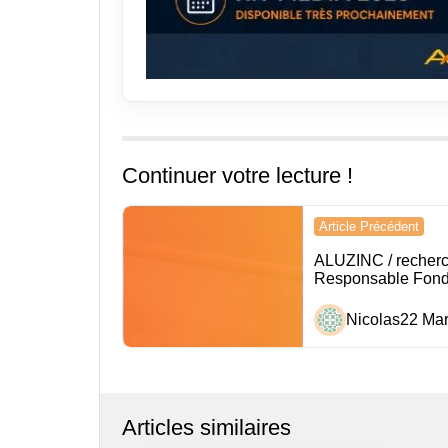
Continuer votre lecture !
Navigation
Article Précédent
de
ALUZINC / recher
Responsable Fond
l’article
Nicolas
22 Mar
Articles similaires