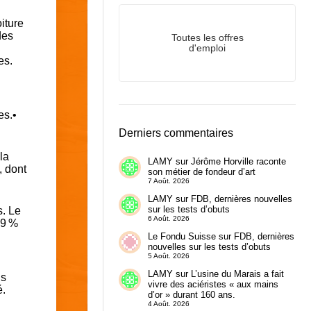
iture
des
Toutes les offres
d'emploi
es.
es.•
Derniers commentaires
la
LAMY
sur
Jérôme Horville raconte
, dont
son métier de fondeur d’art
7 Août. 2026
LAMY
sur
FDB, dernières nouvelles
sur les tests d’obuts
s. Le
6 Août. 2026
39 %
Le Fondu Suisse
sur
FDB, dernières
nouvelles sur les tests d’obuts
5 Août. 2026
LAMY
sur
L’usine du Marais a fait
is
vivre des aciéristes « aux mains
é.
d’or » durant 160 ans.
4 Août. 2026