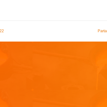
022
Parta