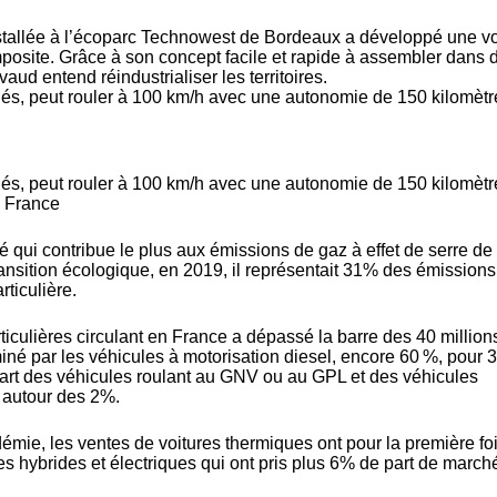
stallée à l’écoparc Technowest de Bordeaux a développé une vo
posite. Grâce à son concept facile et rapide à assembler dans 
ud entend réindustrialiser les territoires.
s, peut rouler à 100 km/h avec une autonomie de 150 kilomètr
s, peut rouler à 100 km/h avec une autonomie de 150 kilomètr
o France
ité qui contribue le plus aux émissions de gaz à effet de serre de 
ansition écologique, en 2019, il représentait 31% des émissions
rticulière.
iculières circulant en France a dépassé la barre des 40 million
né par les véhicules à motorisation diesel, encore 60 %, pour 
art des véhicules roulant au GNV ou au GPL et des véhicules
 autour des 2%.
émie, les ventes de voitures thermiques ont pour la première fo
es hybrides et électriques qui ont pris plus 6% de part de march