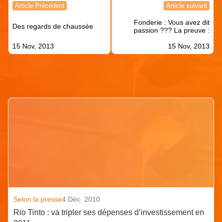
Navigation
Article Précédent
Article suivant
de
Fonderie : Vous avez dit
l’article
Des regards de chaussée
passion ??? La preuve :
15 Nov, 2013
15 Nov, 2013
Articles similaires
Selon la presse
4 Déc. 2010
Rio Tinto : va tripler ses dépenses d’investissement en