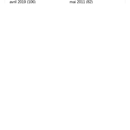
avril 2019
(106)
mai 2011
(82)
mars 2019
(102)
avril 2011
(70)
février 2019
(95)
mars 2011
(71)
janvier 2019
(73)
février 2011
(65)
décembre 2018
(65)
janvier 2011
(82)
novembre 2018
(107)
décembre 2010
(68)
octobre 2018
(96)
Les partenaire de Piwi