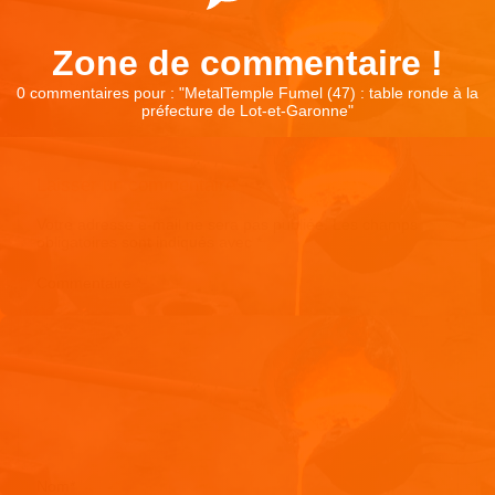
Zone de commentaire !
0 commentaires pour : "
MetalTemple Fumel (47) : table ronde à la
préfecture de Lot-et-Garonne
"
Laisser un commentaire
Votre adresse e-mail ne sera pas publiée.
Les champs
obligatoires sont indiqués avec
*
Commentaire
*
Nom
*