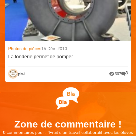
Photos de pièces
15 Déc. 2010
La fonderie permet de pomper
3
piwi
607
Zone de commentaire !
0 commentaires pour : "
Fruit d’un travail collaboratif avec les élèves