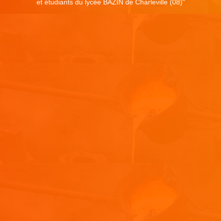
et étudiants du lycée BAZIN de Charleville (08)
"
Laisser un commentaire
Votre adresse e-mail ne sera pas publiée.
Les champs
obligatoires sont indiqués avec
*
Commentaire
*
Nom
*
E-mail
*