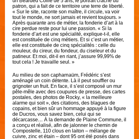
un Bearded Collie de 5 ans, le portrait craché du
patron, qui a fait de ce territoire une terre de liberté.
« Sur le site, raconte son maître, il circule, va voir
tout le monde, ne sort jamais et revient toujours. »
Après quarante ans de métier, la fonderie d’art à la
cire perdue reste pour lui une passion. « Si la
fonderie d’art est une spécialité, explique-t-il, elle
est constituée de cinq métiers. Et si c’est un métier,
elle est constituée de cinq spécialités : celle du
mouleur, du cireur, du fondeur, du ciseleur et du
patineur. Et moi, dit-il en riant, j’assure 99,99% de
tout cela ! Je travaille seul. »
Au milieu de son capharnaüm, Frédéric s’est
aménagé un coin détente. Là il peut souffler ou
grignoter un fruit. En face, il s’est composé un mur
pêle-mêle avec des coupures de presse, des cartes
postales, des photos de Rocky, « la meilleure
alarme qui soit », des citations, des blagues de
copains, et bien sûr un hommage appuyé à la figure
de Ducros, vous savez bien, celui qui se
décarcasse… À la demande de Plaine Commune, il
a conçu et réalisé, afin de jalonner le chemin de
Compostelle, 110 clous en laiton – mélange de
cuivre, zinc et étain – dont 95 ont été posés dans