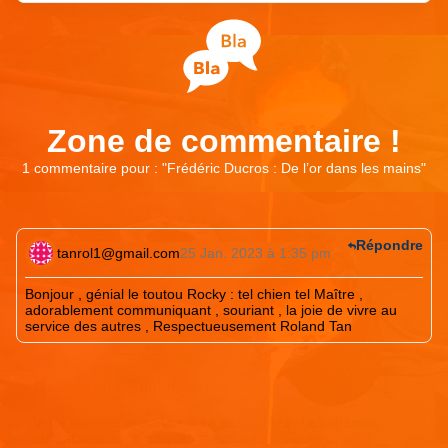
Zone de commentaire !
1 commentaire pour : "
Frédéric Ducros : De l’or dans les mains
"
Répondre
tanrol1@gmail.com
25 Jan. 2023 à 1:35 pm
Bonjour , génial le toutou Rocky : tel chien tel Maître ,
adorablement communiquant , souriant , la joie de vivre au
service des autres , Respectueusement Roland Tan
Laisser un commentaire
Votre adresse e-mail ne sera pas publiée.
Les champs
obligatoires sont indiqués avec
*