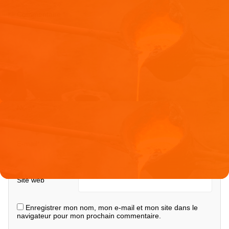
Commentaire
*
Nom
*
E-mail
*
Site web
Enregistrer mon nom, mon e-mail et mon site dans le
navigateur pour mon prochain commentaire.