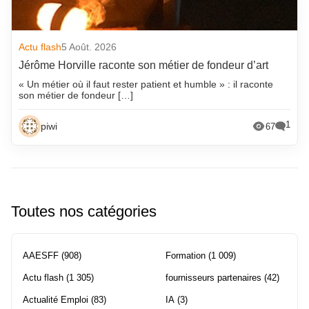
Actu flash
5 Août. 2026
Jérôme Horville raconte son métier de fondeur d’art
« Un métier où il faut rester patient et humble » : il raconte
son métier de fondeur […]
1
piwi
67
Toutes nos catégories
AAESFF
(908)
Formation
(1 009)
Actu flash
(1 305)
fournisseurs partenaires
(42)
Actualité Emploi
(83)
IA
(3)