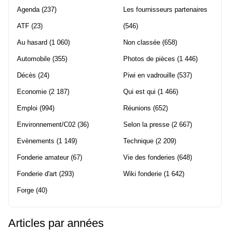
Agenda
(237)
Les fournisseurs partenaires
ATF
(23)
(546)
Au hasard
(1 060)
Non classée
(658)
Automobile
(355)
Photos de pièces
(1 446)
Décès
(24)
Piwi en vadrouille
(537)
Economie
(2 187)
Qui est qui
(1 466)
Emploi
(994)
Réunions
(652)
Environnement/C02
(36)
Selon la presse
(2 667)
Evènements
(1 149)
Technique
(2 209)
Fonderie amateur
(67)
Vie des fonderies
(648)
Fonderie d'art
(293)
Wiki fonderie
(1 642)
Forge
(40)
Articles par années