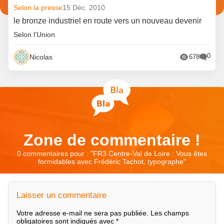
Selon la presse
15 Déc. 2010
le bronze industriel en route vers un nouveau devenir
Selon l’Union
0
Nicolas
678
Zone de commentaire !
0 commentaires pour : "
FR3 Centre-Val de Loire : Vous êtes
formidables avec Frédéric Tachot, typographe
"
Laisser un commentaire
Votre adresse e-mail ne sera pas publiée.
Les champs
obligatoires sont indiqués avec
*