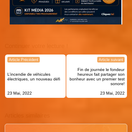
Continuer votre lecture !
Navigation
Article Précédent
Article suivant
de
Fin de journée le fondeur
l’article
L’incendie de véhicules
heureux fait partager son
électriques, un nouveau défi
bonheur avec un premier test
sonore!
23 Mai, 2022
23 Mai, 2022
Articles similaires