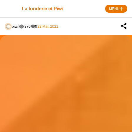
Skip
to
La fonderie et Piwi
MENU
content
piwi
370
0
23 Mai, 2022