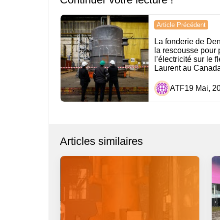
Navigation
Article Précédent
de
La fonderie de De
la rescousse pour 
l’article
l’électricité sur le 
Laurent au Canad
ATF
19 Mai, 2
Articles similaires