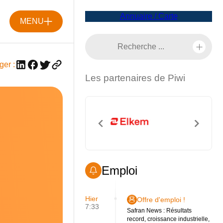
Annuaire / Carte
MENU
ger :
Les partenaires de Piwi
Emploi
Hier
Offre d'emploi !
7:33
Safran News : Résultats
record, croissance industrielle,