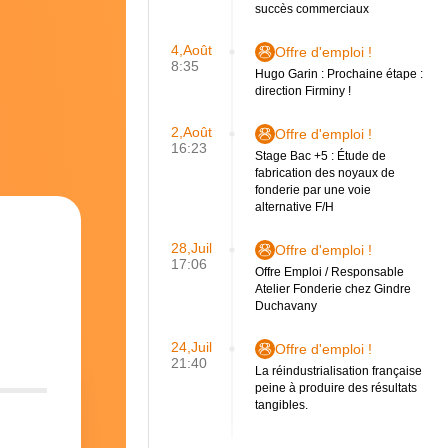
succès commerciaux
4,Août
Offre d'emploi !
8:35
Hugo Garin : Prochaine étape :
direction Firminy !
2,Août
Offre d'emploi !
16:23
Stage Bac +5 : Étude de
fabrication des noyaux de
fonderie par une voie
alternative F/H
28,Juil
Offre d'emploi !
17:06
Offre Emploi / Responsable
Atelier Fonderie chez Gindre
Duchavany
24,Juil
Offre d'emploi !
21:40
La réindustrialisation française
peine à produire des résultats
tangibles.