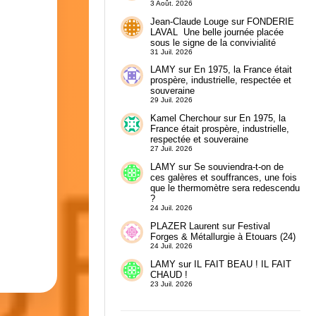
3 Août. 2026
Jean-Claude Louge
sur
FONDERIE
LAVAL Une belle journée placée
sous le signe de la convivialité
31 Juil. 2026
LAMY
sur
En 1975, la France était
prospère, industrielle, respectée et
souveraine
29 Juil. 2026
Kamel Cherchour
sur
En 1975, la
France était prospère, industrielle,
respectée et souveraine
27 Juil. 2026
LAMY
sur
Se souviendra-t-on de
ces galères et souffrances, une fois
que le thermomètre sera redescendu
?
24 Juil. 2026
PLAZER Laurent
sur
Festival
Forges & Métallurgie à Etouars (24)
24 Juil. 2026
LAMY
sur
IL FAIT BEAU ! IL FAIT
CHAUD !
23 Juil. 2026