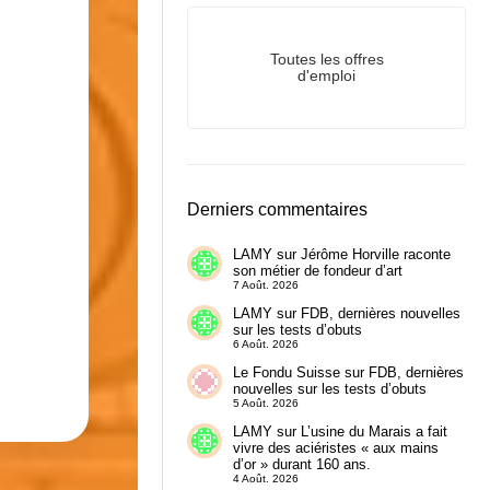
Toutes les offres
d'emploi
Derniers commentaires
LAMY
sur
Jérôme Horville raconte
son métier de fondeur d’art
7 Août. 2026
LAMY
sur
FDB, dernières nouvelles
sur les tests d’obuts
6 Août. 2026
Le Fondu Suisse
sur
FDB, dernières
nouvelles sur les tests d’obuts
5 Août. 2026
LAMY
sur
L’usine du Marais a fait
vivre des aciéristes « aux mains
d’or » durant 160 ans.
4 Août. 2026