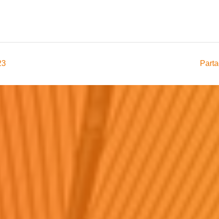
23
Parta