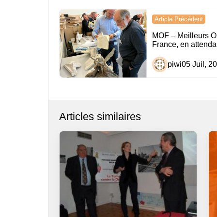
Navigation
Article Précédent
de
MOF – Meilleurs O
France, en attenda
l’article
piwi
05 Juil, 2
Articles similaires