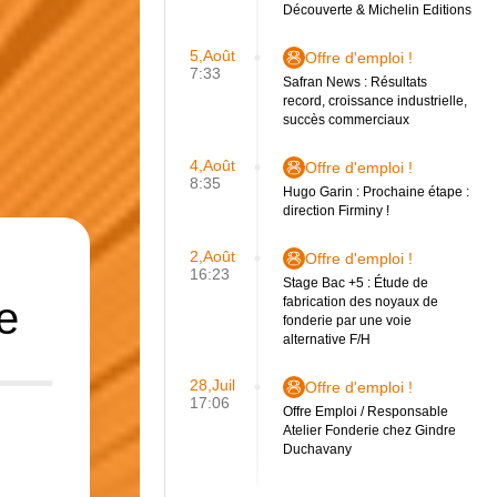
Découverte & Michelin Editions
5,Août
Offre d'emploi !
7:33
Safran News : Résultats
record, croissance industrielle,
succès commerciaux
4,Août
Offre d'emploi !
8:35
Hugo Garin : Prochaine étape :
direction Firminy !
2,Août
Offre d'emploi !
16:23
Stage Bac +5 : Étude de
e
fabrication des noyaux de
fonderie par une voie
alternative F/H
28,Juil
Offre d'emploi !
17:06
Offre Emploi / Responsable
Atelier Fonderie chez Gindre
Duchavany