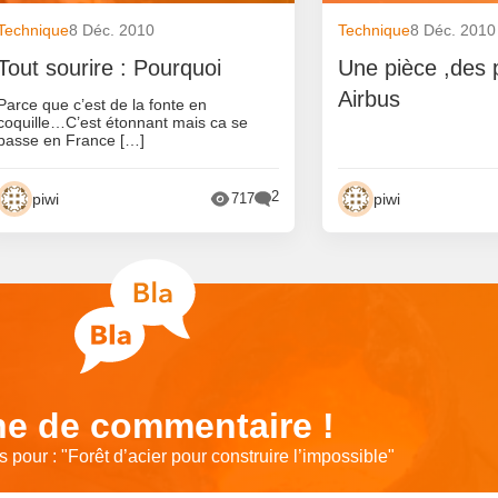
Technique
8 Déc. 2010
Technique
8 Déc. 2010
Tout sourire : Pourquoi
Une pièce ,des 
Airbus
Parce que c’est de la fonte en
coquille…C’est étonnant mais ca se
passe en France […]
2
piwi
piwi
717
e de commentaire !
 pour : "
Forêt d’acier pour construire l’impossible
"