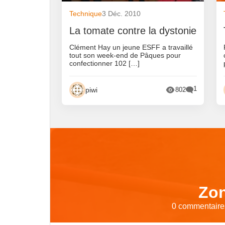
Technique
3 Déc. 2010
La tomate contre la dystonie
Clément Hay un jeune ESFF a travaillé
tout son week-end de Pâques pour
confectionner 102 […]
1
piwi
802
Zon
0 commentaires