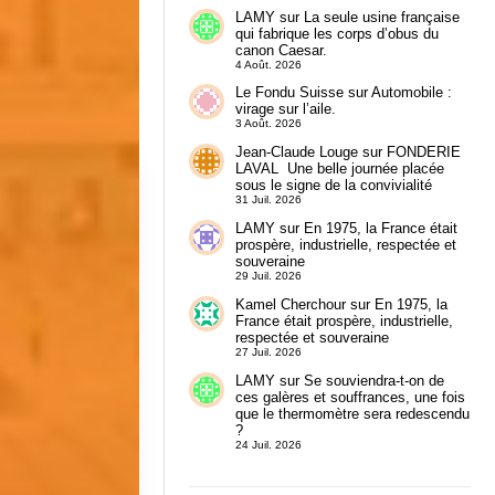
LAMY
sur
La seule usine française
qui fabrique les corps d’obus du
canon Caesar.
4 Août. 2026
Le Fondu Suisse
sur
Automobile :
virage sur l’aile.
3 Août. 2026
Jean-Claude Louge
sur
FONDERIE
LAVAL Une belle journée placée
sous le signe de la convivialité
31 Juil. 2026
LAMY
sur
En 1975, la France était
prospère, industrielle, respectée et
souveraine
29 Juil. 2026
Kamel Cherchour
sur
En 1975, la
France était prospère, industrielle,
respectée et souveraine
27 Juil. 2026
LAMY
sur
Se souviendra-t-on de
ces galères et souffrances, une fois
que le thermomètre sera redescendu
?
24 Juil. 2026