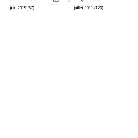
juin 2019
(57)
juillet 2011
(120)
mai 2019
(70)
juin 2011
(58)
avril 2019
(106)
mai 2011
(82)
mars 2019
(102)
avril 2011
(70)
février 2019
(95)
mars 2011
(71)
janvier 2019
(73)
février 2011
(65)
décembre 2018
(65)
janvier 2011
(82)
novembre 2018
(107)
décembre 2010
(68)
octobre 2018
(96)
Les partenaire de Piwi