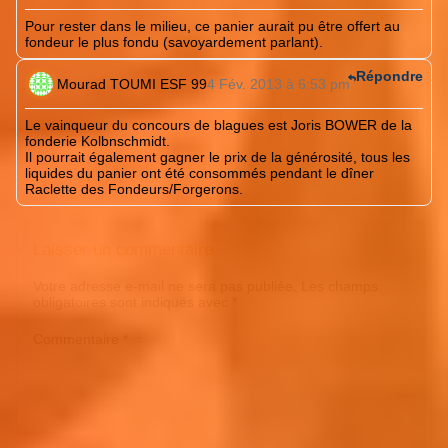
Pour rester dans le milieu, ce panier aurait pu être offert au
fondeur le plus fondu (savoyardement parlant).
Répondre
Mourad TOUMI ESF 99
4 Fév. 2013 à 6:53 pm
Le vainqueur du concours de blagues est Joris BOWER de la
fonderie Kolbnschmidt.
Il pourrait également gagner le prix de la générosité, tous les
liquides du panier ont été consommés pendant le dîner
Raclette des Fondeurs/Forgerons.
Laisser un commentaire
Votre adresse e-mail ne sera pas publiée.
Les champs
obligatoires sont indiqués avec
*
Commentaire
*