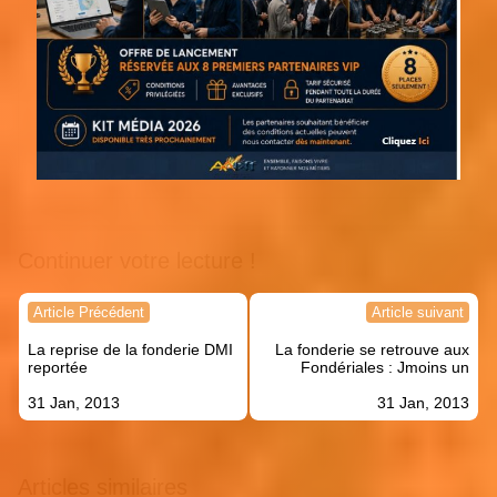
Continuer votre lecture !
Navigation
Article Précédent
Article suivant
de
La reprise de la fonderie DMI
La fonderie se retrouve aux
l’article
reportée
Fondériales : Jmoins un
31 Jan, 2013
31 Jan, 2013
Articles similaires