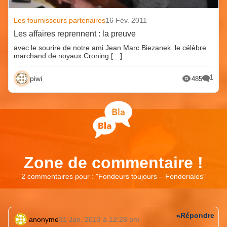
Les fournisseurs partenaires
16 Fév. 2011
Les affaires reprennent : la preuve
avec le sourire de notre ami Jean Marc Biezanek. le célèbre
marchand de noyaux Croning […]
1
piwi
485
Zone de commentaire !
2 commentaires pour : "
Fondeurs toujours – Fonderiales
"
Répondre
anonyme
31 Jan. 2013 à 12:28 pm