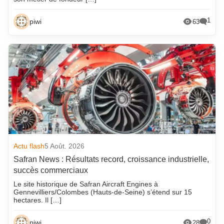
1
piwi
63
Actu flash
5 Août. 2026
Safran News : Résultats record, croissance industrielle,
succès commerciaux
Le site historique de Safran Aircraft Engines à
Gennevilliers/Colombes (Hauts-de-Seine) s’étend sur 15
hectares. Il […]
0
piwi
28