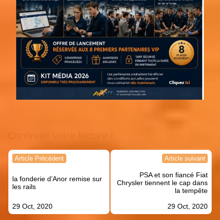
Continuer votre lecture !
Navigation
Article Précédent
Article suivant
de
PSA et son fiancé Fiat
l’article
la fonderie d’Anor remise sur
Chrysler tiennent le cap dans
les rails
la tempête
29 Oct, 2020
29 Oct, 2020