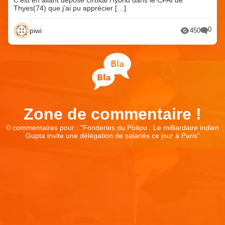
Thyes(74) que j’ai pu apprécier […]
0
piwi
450
Zone de commentaire !
0 commentaires pour : "
Fonderies du Poitou : Le milliardaire indien
Gupta invite une délégation de salariés ce jour à Paris
"
Laisser un commentaire
Votre adresse e-mail ne sera pas publiée.
Les champs
obligatoires sont indiqués avec
*
Commentaire
*