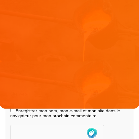
Nom
*
E-mail
*
Site web
Enregistrer mon nom, mon e-mail et mon site dans le
navigateur pour mon prochain commentaire.