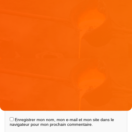
Commentaire
*
Nom
*
E-mail
*
Site web
Enregistrer mon nom, mon e-mail et mon site dans le
navigateur pour mon prochain commentaire.