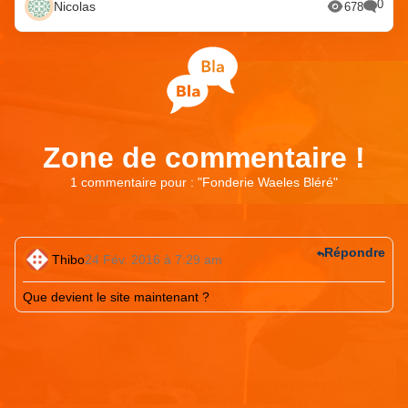
0
Nicolas
678
Zone de commentaire !
1 commentaire pour : "
Fonderie Waeles Bléré
"
Répondre
Thibo
24 Fév. 2016 à 7:29 am
Que devient le site maintenant ?
Laisser un commentaire
Votre adresse e-mail ne sera pas publiée.
Les champs
obligatoires sont indiqués avec
*