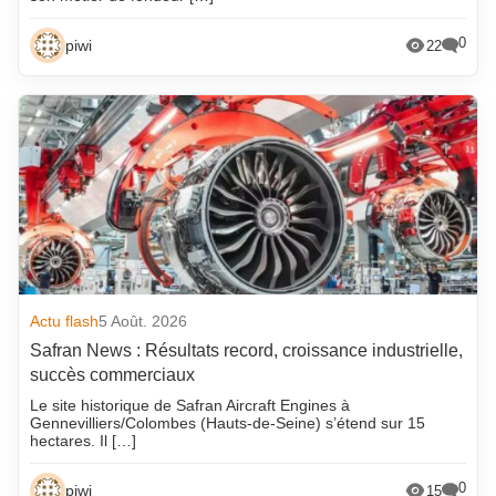
0
piwi
22
Actu flash
5 Août. 2026
Safran News : Résultats record, croissance industrielle,
succès commerciaux
Le site historique de Safran Aircraft Engines à
Gennevilliers/Colombes (Hauts-de-Seine) s’étend sur 15
hectares. Il […]
0
piwi
15