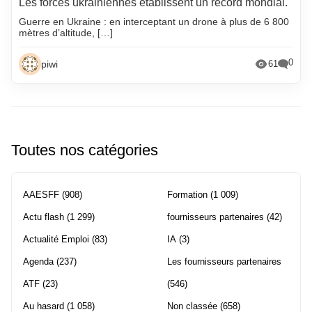
Les forces ukrainiennes établissent un record mondial.
Guerre en Ukraine : en interceptant un drone à plus de 6 800
mètres d’altitude, […]
0
piwi
61
Toutes nos catégories
AAESFF
(908)
Formation
(1 009)
Actu flash
(1 299)
fournisseurs partenaires
(42)
Actualité Emploi
(83)
IA
(3)
Agenda
(237)
Les fournisseurs partenaires
ATF
(23)
(546)
Au hasard
(1 058)
Non classée
(658)