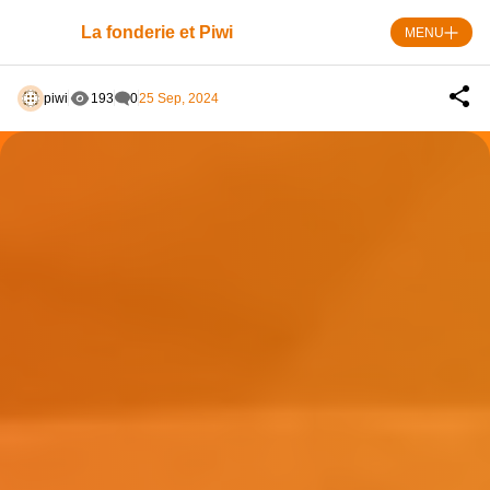
Skip
to
La fonderie et Piwi
MENU
content
piwi
193
0
25 Sep, 2024