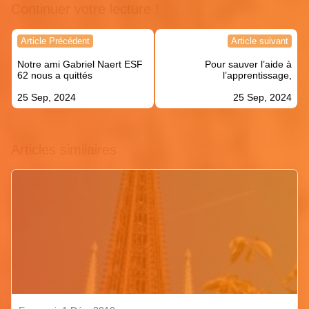
Continuer votre lecture !
Navigation
Article Précédent
Article suivant
de
Notre ami Gabriel Naert ESF
Pour sauver l’aide à
l’article
62 nous a quittés
l’apprentissage,
25 Sep, 2024
25 Sep, 2024
Articles similaires