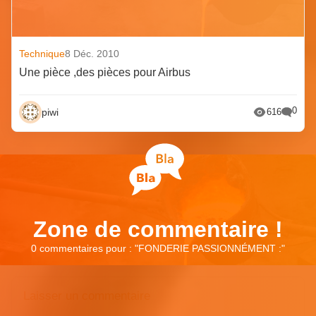
Technique
8 Déc. 2010
Une pièce ,des pièces pour Airbus
0
piwi
616
Zone de commentaire !
0 commentaires pour : "
FONDERIE PASSIONNÉMENT :
"
Laisser un commentaire