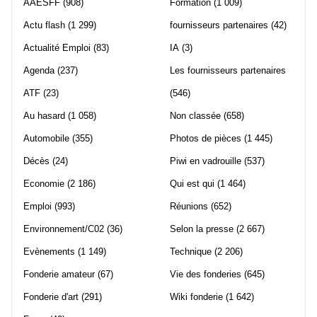
AAESFF
(908)
Formation
(1 009)
Actu flash
(1 299)
fournisseurs partenaires
(42)
Actualité Emploi
(83)
IA
(3)
Agenda
(237)
Les fournisseurs partenaires
ATF
(23)
(546)
Au hasard
(1 058)
Non classée
(658)
Automobile
(355)
Photos de pièces
(1 445)
Décès
(24)
Piwi en vadrouille
(537)
Economie
(2 186)
Qui est qui
(1 464)
Emploi
(993)
Réunions
(652)
Environnement/C02
(36)
Selon la presse
(2 667)
Evènements
(1 149)
Technique
(2 206)
Fonderie amateur
(67)
Vie des fonderies
(645)
Fonderie d'art
(291)
Wiki fonderie
(1 642)