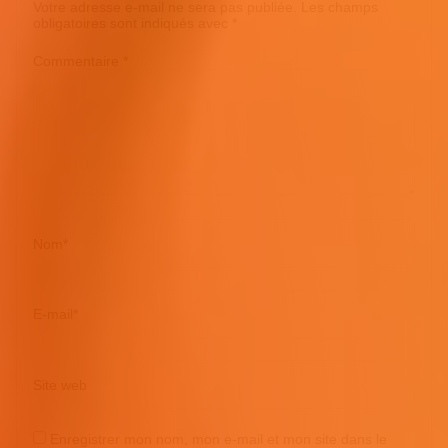
Votre adresse e-mail ne sera pas publiée.
Les champs
obligatoires sont indiqués avec
*
Commentaire
*
Nom
*
E-mail
*
Site web
Enregistrer mon nom, mon e-mail et mon site dans le