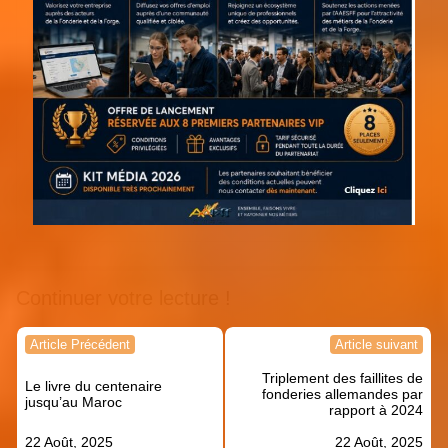
Continuer votre lecture !
Navigation
Article Précédent
Article suivant
de
Triplement des faillites de
l’article
Le livre du centenaire
fonderies allemandes par
jusqu’au Maroc
rapport à 2024
22 Août, 2025
22 Août, 2025