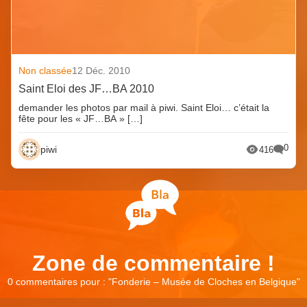
Non classée
12 Déc. 2010
Saint Eloi des JF…BA 2010
demander les photos par mail à piwi. Saint Eloi… c’était la
fête pour les « JF…BA » […]
0
piwi
416
Zone de commentaire !
0 commentaires pour : "
Fonderie – Musée de Cloches en Belgique
"