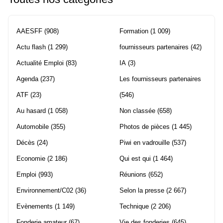
AAESFF
(908)
Formation
(1 009)
Actu flash
(1 299)
fournisseurs partenaires
(42)
Actualité Emploi
(83)
IA
(3)
Agenda
(237)
Les fournisseurs partenaires
ATF
(23)
(546)
Au hasard
(1 058)
Non classée
(658)
Automobile
(355)
Photos de pièces
(1 445)
Décès
(24)
Piwi en vadrouille
(537)
Economie
(2 186)
Qui est qui
(1 464)
Emploi
(993)
Réunions
(652)
Environnement/C02
(36)
Selon la presse
(2 667)
Evènements
(1 149)
Technique
(2 206)
Fonderie amateur
(67)
Vie des fonderies
(645)