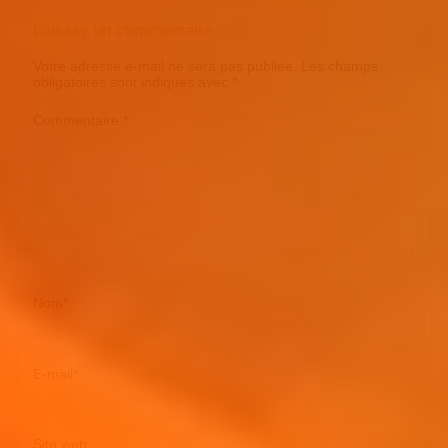
Laisser un commentaire
Votre adresse e-mail ne sera pas publiée.
Les champs
obligatoires sont indiqués avec
*
Commentaire
*
Nom
*
E-mail
*
Site web