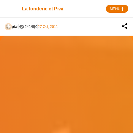
Skip
to
La fonderie et Piwi
MENU
content
piwi
241
0
27 Oct, 2011