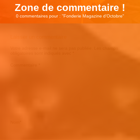
Zone de commentaire !
0 commentaires pour : "
Fonderie Magazine d’Octobre
"
Laisser un commentaire
Votre adresse e-mail ne sera pas publiée.
Les champs
obligatoires sont indiqués avec
*
Commentaire
*
Nom
*