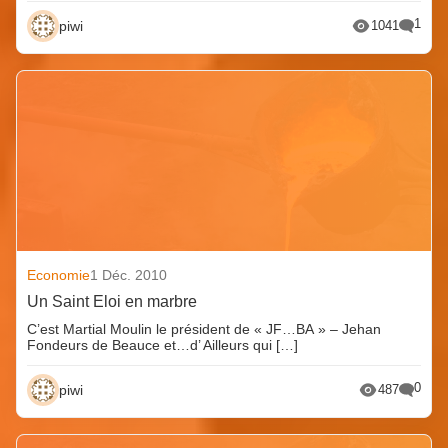
1
piwi
1041
Economie
1 Déc. 2010
Un Saint Eloi en marbre
C’est Martial Moulin le président de « JF…BA » – Jehan
Fondeurs de Beauce et…d’ Ailleurs qui […]
0
piwi
487