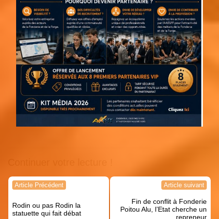
Continuer votre lecture !
Navigation
Article Précédent
Article suivant
de
Fin de conflit à Fonderie
l’article
Rodin ou pas Rodin la
Poitou Alu, l’Etat cherche un
statuette qui fait débat
repreneur