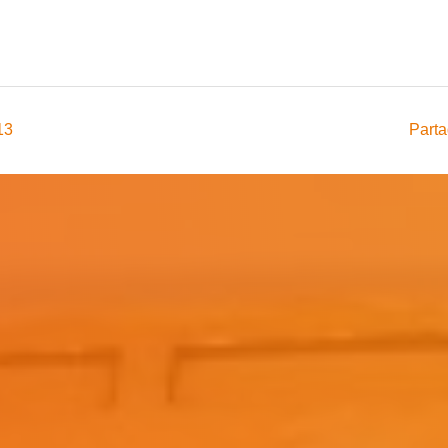
13
Parta