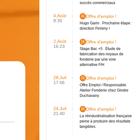
succès commerciaux
4,Août
Offre d'emploi !
8:35
Hugo Garin : Prochaine étape :
direction Firminy !
2,Août
Offre d'emploi !
16:23
Stage Bac +5 : Étude de
fabrication des noyaux de
fonderie par une voie
alternative F/H
28,Juil
Offre d'emploi !
17:06
Offre Emploi / Responsable
Atelier Fonderie chez Gindre
Duchavany
s
24,Juil
Offre d'emploi !
21:40
La réindustrialisation française
peine à produire des résultats
tangibles.