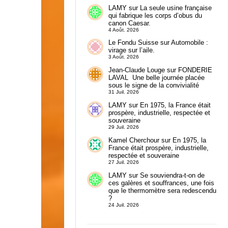
LAMY
sur
La seule usine française
qui fabrique les corps d’obus du
canon Caesar.
4 Août. 2026
Le Fondu Suisse
sur
Automobile :
virage sur l’aile.
3 Août. 2026
Jean-Claude Louge
sur
FONDERIE
LAVAL Une belle journée placée
sous le signe de la convivialité
31 Juil. 2026
LAMY
sur
En 1975, la France était
prospère, industrielle, respectée et
souveraine
29 Juil. 2026
Kamel Cherchour
sur
En 1975, la
France était prospère, industrielle,
respectée et souveraine
27 Juil. 2026
LAMY
sur
Se souviendra-t-on de
ces galères et souffrances, une fois
que le thermomètre sera redescendu
?
24 Juil. 2026