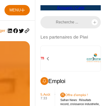
Annuaire / Carte
MENU
ger :
Les partenaires de Piwi
Emploi
5,Août
Offre d'emploi !
7:33
Safran News : Résultats
record, croissance industrielle,