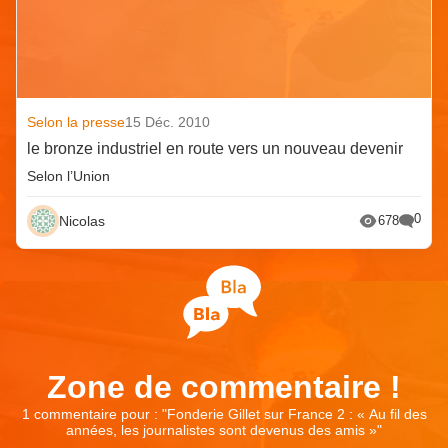
Selon la presse
15 Déc. 2010
le bronze industriel en route vers un nouveau devenir
Selon l’Union
0
Nicolas
678
Zone de commentaire !
1 commentaire pour : "
Fonderie Gillet sur France 2 : « Au fil des
années, les journalistes sont devenus des amis »
"