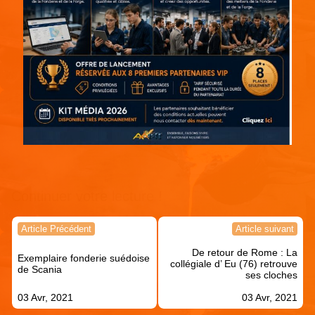
Continuer votre lecture !
Navigation
Article Précédent
Article suivant
de
De retour de Rome : La
l’article
Exemplaire fonderie suédoise
collégiale d’ Eu (76) retrouve
de Scania
ses cloches
03 Avr, 2021
03 Avr, 2021