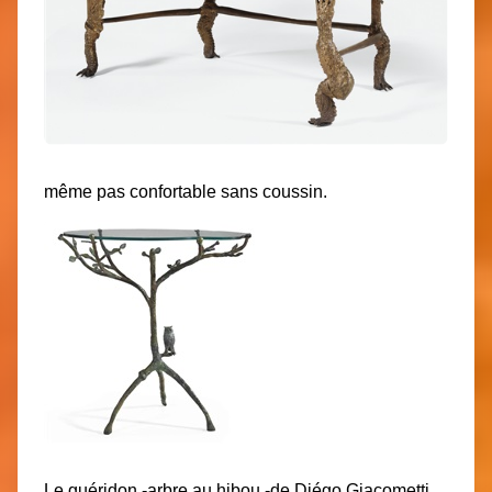
même pas confortable sans coussin.
Le guéridon -arbre au hibou -de Diégo Giacometti