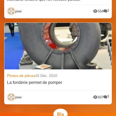
2
piwi
554
Photos de pièces
15 Déc. 2010
La fonderie permet de pomper
3
piwi
607