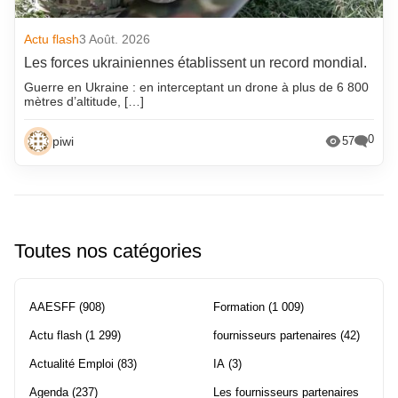
Actu flash
3 Août. 2026
Les forces ukrainiennes établissent un record mondial.
Guerre en Ukraine : en interceptant un drone à plus de 6 800
mètres d’altitude, […]
0
piwi
57
Toutes nos catégories
AAESFF
(908)
Formation
(1 009)
Actu flash
(1 299)
fournisseurs partenaires
(42)
Actualité Emploi
(83)
IA
(3)
Agenda
(237)
Les fournisseurs partenaires