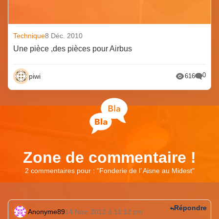
Technique
8 Déc. 2010
Une pièce ,des pièces pour Airbus
0
piwi
616
Zone de commentaire !
2 commentaires pour : "
Fonderie de l’ Aisne au Midest
"
Répondre
Anonyme89
14 Nov. 2012 à 11:12 pm