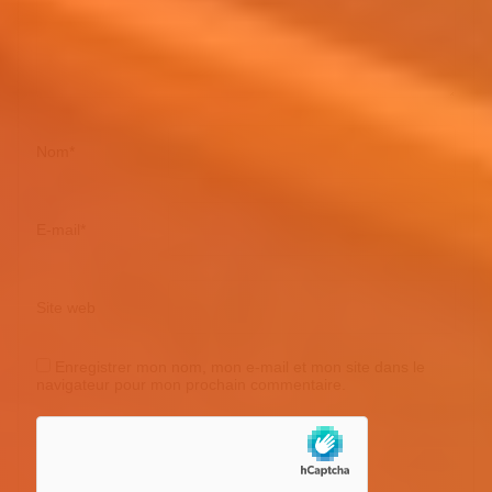
Nom
*
E-mail
*
Site web
Enregistrer mon nom, mon e-mail et mon site dans le
navigateur pour mon prochain commentaire.