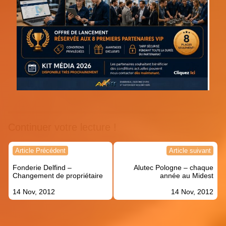
Continuer votre lecture !
Navigation
Article Précédent
Article suivant
de
Fonderie Delfind –
Alutec Pologne – chaque
l’article
Changement de propriétaire
année au Midest
14 Nov, 2012
14 Nov, 2012