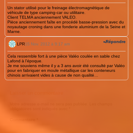
Un stator utilisé pour le freinage électromagnétique de
véhicule de type camping-car ou utilitaire.
Client TELMA anciennement VALEO.
Pièce anciennement faîte en procédé basse-pression avec du
noyautage croning dans une fonderie aluminium de la Seine et
Marne.
Répondre
LPR
15 Nov. 2012 à 9:17 am
Cela ressemble fort à une pièce Valéo coulée en sable chez
Lafond à l’époque.
Je me souviens même il y a 3 ans avoir été consulté par Valéo
pour en fabriquer en moule métallique car les conteneurs
chinois arrivaient vides à cause de non qualité…
Laisser un commentaire
Votre adresse e-mail ne sera pas publiée.
Les champs
obligatoires sont indiqués avec
*
Commentaire
*