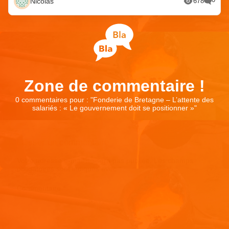
Nicolas
678
Zone de commentaire !
0 commentaires pour : "
Fonderie de Bretagne – L’attente des
salariés : « Le gouvernement doit se positionner »
"
Laisser un commentaire
Votre adresse e-mail ne sera pas publiée.
Les champs
obligatoires sont indiqués avec
*
Commentaire
*