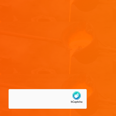
Nom
*
E-mail
*
Site web
Enregistrer mon nom, mon e-mail et mon site dans le
navigateur pour mon prochain commentaire.