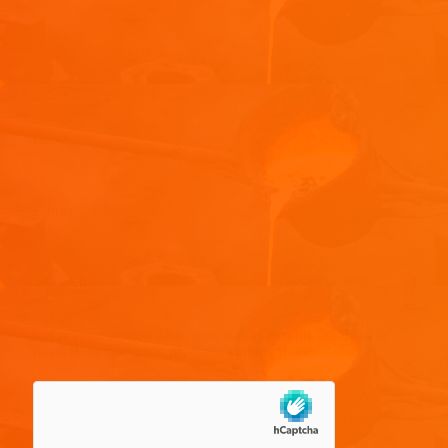
Nom
*
E-mail
*
Site web
Enregistrer mon nom, mon e-mail et mon site dans le
navigateur pour mon prochain commentaire.