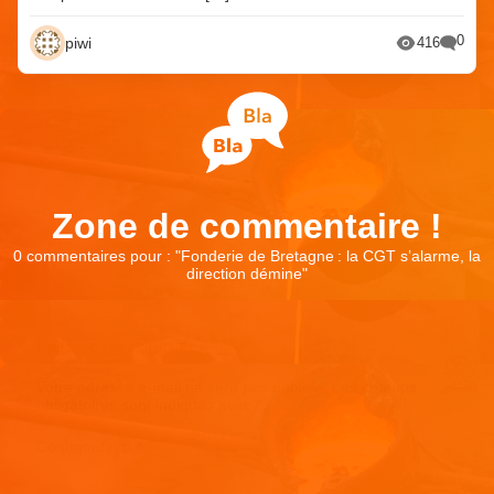
0
piwi
416
Zone de commentaire !
0 commentaires pour : "
Fonderie de Bretagne : la CGT s’alarme, la
direction démine
"
Laisser un commentaire
Votre adresse e-mail ne sera pas publiée.
Les champs
obligatoires sont indiqués avec
*
Commentaire
*