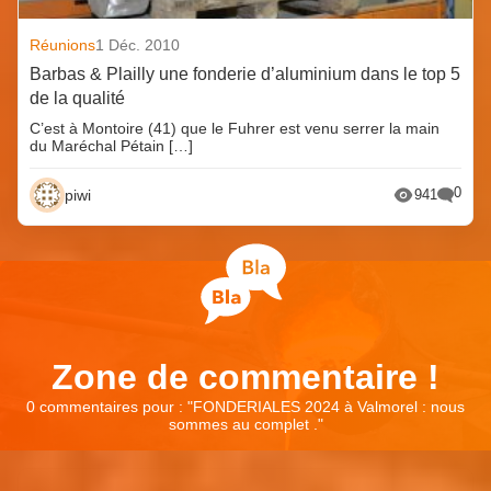
Réunions
1 Déc. 2010
Barbas & Plailly une fonderie d’aluminium dans le top 5
de la qualité
C’est à Montoire (41) que le Fuhrer est venu serrer la main
du Maréchal Pétain […]
0
piwi
941
Zone de commentaire !
0 commentaires pour : "
FONDERIALES 2024 à Valmorel : nous
sommes au complet .
"