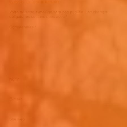
Laisser un commentaire
Votre adresse e-mail ne sera pas publiée.
Les champs
obligatoires sont indiqués avec
*
Commentaire
*
Nom
*
E-mail
*
Site web