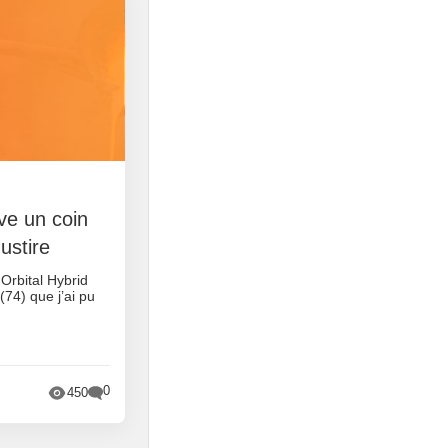
rve un coin
ustire
 Orbital Hybrid
74) que j’ai pu
0
450