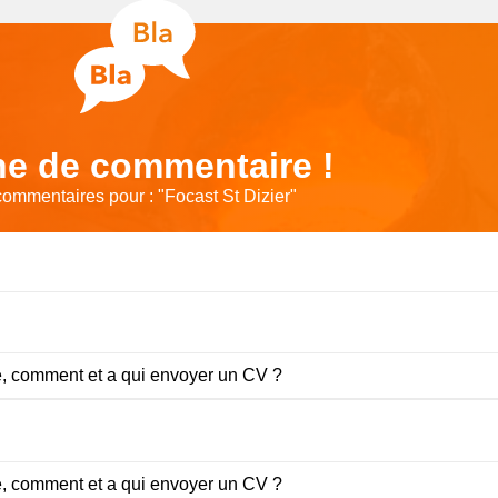
e de commentaire !
commentaires pour : "
Focast St Dizier
"
e, comment et a qui envoyer un CV ?
e, comment et a qui envoyer un CV ?