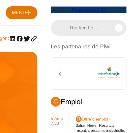
Annuaire / Carte
MENU
ger :
Les partenaires de Piwi
Emploi
5,Août
Offre d'emploi !
7:33
Safran News : Résultats
record, croissance industrielle,