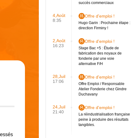
succès commerciaux
4,Août
Offre d'emploi !
8:35
Hugo Garin : Prochaine étape :
direction Firminy !
2,Août
Offre d'emploi !
16:23
Stage Bac +5 : Étude de
fabrication des noyaux de
fonderie par une voie
alternative F/H
28,Juil
Offre d'emploi !
17:06
Offre Emploi / Responsable
Atelier Fonderie chez Gindre
Duchavany
24,Juil
Offre d'emploi !
21:40
La réindustrialisation française
peine à produire des résultats
tangibles.
éressés