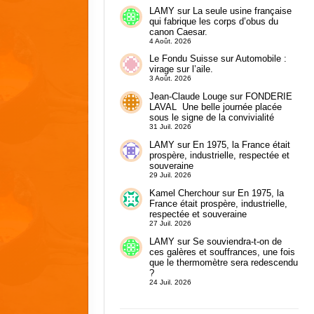
LAMY
sur
La seule usine française
qui fabrique les corps d’obus du
canon Caesar.
4 Août. 2026
Le Fondu Suisse
sur
Automobile :
virage sur l’aile.
3 Août. 2026
Jean-Claude Louge
sur
FONDERIE
LAVAL Une belle journée placée
sous le signe de la convivialité
31 Juil. 2026
LAMY
sur
En 1975, la France était
prospère, industrielle, respectée et
souveraine
29 Juil. 2026
Kamel Cherchour
sur
En 1975, la
France était prospère, industrielle,
respectée et souveraine
27 Juil. 2026
LAMY
sur
Se souviendra-t-on de
ces galères et souffrances, une fois
que le thermomètre sera redescendu
?
24 Juil. 2026