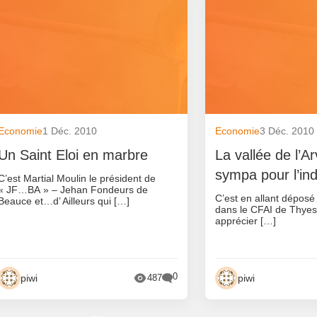
Economie
1 Déc. 2010
Economie
3 Déc. 2010
Un Saint Eloi en marbre
La vallée de l’A
sympa pour l’ind
C’est Martial Moulin le président de
« JF…BA » – Jehan Fondeurs de
C’est en allant déposé
Beauce et…d’ Ailleurs qui […]
dans le CFAI de Thyes(
apprécier […]
0
piwi
piwi
487