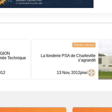
Article suivant
EGION
La fonderie PSA de Charleville
née Technique
s’agrandit
012
13 Nov, 2012
piwi