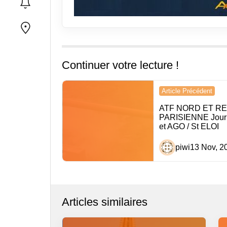
Continuer votre lecture !
Navigation
Article Précédent
de
ATF NORD ET R
PARISIENNE Jour
l’article
et AGO / St ELOI
piwi
13 Nov, 2
Articles similaires