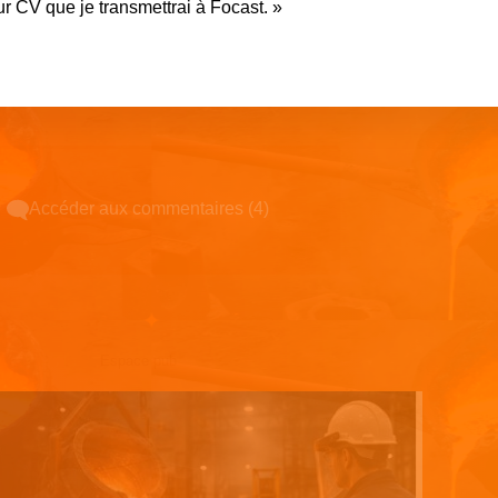
r CV que je transmettrai à Focast. »
Accéder aux commentaires (4)
Espace pub