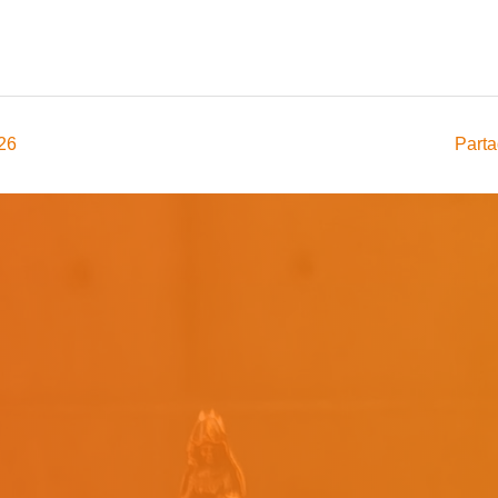
026
Parta