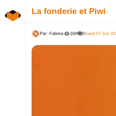
Skip
to
La fonderie et Piwi
content
Par : Fabrice
104
0
mardi 07 Juil, 2