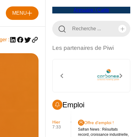
Annuaire / Carte
MENU
ger :
Les partenaires de Piwi
Emploi
Hier
Offre d'emploi !
7:33
Safran News : Résultats
record, croissance industrielle,