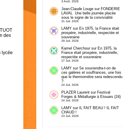
3 Août. 2026
Jean-Claude Louge
sur
FONDERIE
LAVAL Une belle journée placée
sous le signe de la convivialité
31 Juil. 2026
LAMY
sur
En 1975, la France était
s TUOT
prospère, industrielle, respectée et
on des
souveraine
29 Juil. 2026
Kamel Cherchour
sur
En 1975, la
u lycée
France était prospère, industrielle,
respectée et souveraine
27 Juil. 2026
LAMY
sur
Se souviendra-t-on de
ces galères et souffrances, une fois
que le thermomètre sera redescendu
?
24 Juil. 2026
PLAZER Laurent
sur
Festival
Forges & Métallurgie à Etouars (24)
24 Juil. 2026
LAMY
sur
IL FAIT BEAU ! IL FAIT
CHAUD !
23 Juil. 2026