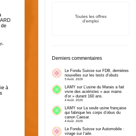
a
Toutes les offres
AYARD
d'emploi
 de
r-
Derniers commentaires
Le Fondu Suisse
sur
FDB, dernières
nouvelles sur les tests d’obuts
5 Août. 2026
LAMY
sur
L’usine du Marais a fait
ie à
vivre des aciéristes « aux mains
s
d’or » durant 160 ans.
4 Août. 2026
LAMY
sur
La seule usine française
qui fabrique les corps d’obus du
canon Caesar.
4 Août. 2026
Le Fondu Suisse
sur
Automobile :
virage sur l’aile.