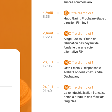
succès commerciaux
4,Août
Offre d'emploi !
8:35
Hugo Garin : Prochaine étape :
direction Firminy !
2,Août
Offre d'emploi !
16:23
Stage Bac +5 : Étude de
fabrication des noyaux de
fonderie par une voie
alternative F/H
28,Juil
Offre d'emploi !
17:06
Offre Emploi / Responsable
Atelier Fonderie chez Gindre
Duchavany
24,Juil
Offre d'emploi !
21:40
La réindustrialisation française
peine à produire des résultats
tangibles.