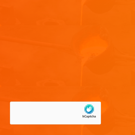
Nom
*
E-mail
*
Site web
Enregistrer mon nom, mon e-mail et mon site dans le
navigateur pour mon prochain commentaire.