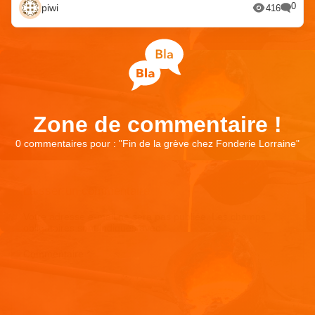
0
piwi
416
Zone de commentaire !
0 commentaires pour : "
Fin de la grève chez Fonderie Lorraine
"
Laisser un commentaire
Votre adresse e-mail ne sera pas publiée.
Les champs
obligatoires sont indiqués avec
*
Commentaire
*