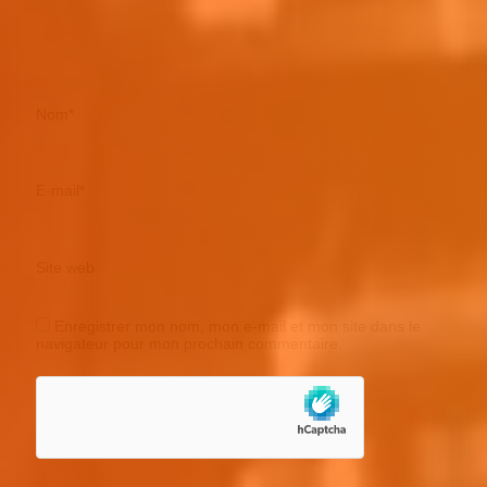
Nom
*
E-mail
*
Site web
Enregistrer mon nom, mon e-mail et mon site dans le
navigateur pour mon prochain commentaire.