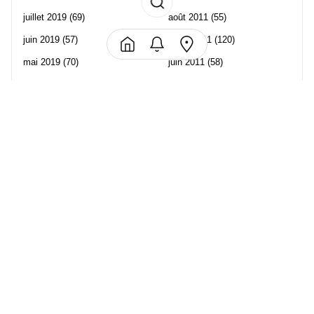
juillet 2019
(69)
août 2011
(55)
juin 2019
(57)
juillet 2011
(120)
mai 2019
(70)
juin 2011
(58)
avril 2019
(106)
mai 2011
(82)
mars 2019
(102)
avril 2011
(70)
février 2019
(95)
mars 2011
(71)
janvier 2019
(73)
février 2011
(65)
décembre 2018
(65)
janvier 2011
(82)
novembre 2018
(107)
décembre 2010
(68)
octobre 2018
(96)
Les partenaire de Piwi