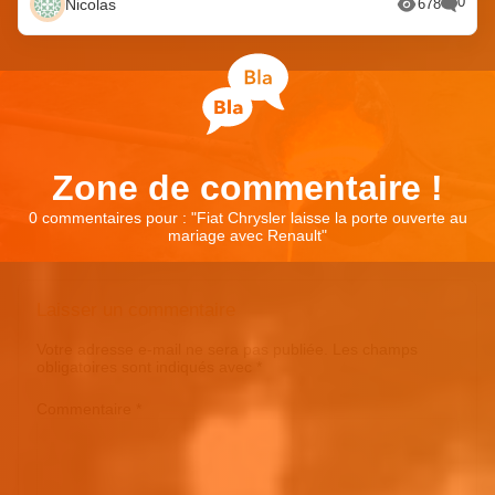
0
Nicolas
678
Zone de commentaire !
0 commentaires pour : "
Fiat Chrysler laisse la porte ouverte au
mariage avec Renault
"
Laisser un commentaire
Votre adresse e-mail ne sera pas publiée.
Les champs
obligatoires sont indiqués avec
*
Commentaire
*