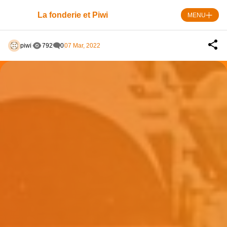
Skip
to
La fonderie et Piwi
MENU
content
piwi
792
0
07 Mar, 2022