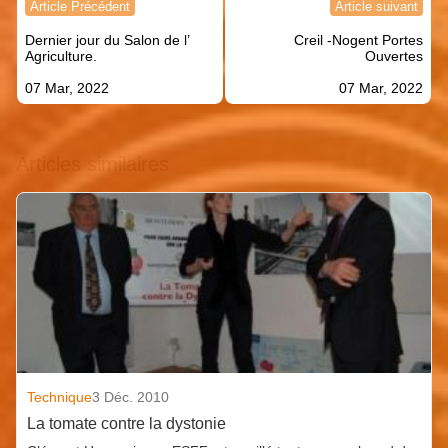
Article Précédent
Article suivant
de
Dernier jour du Salon de l’
Creil -Nogent Portes
l’article
Agriculture.
Ouvertes
07 Mar, 2022
07 Mar, 2022
Articles similaires
Technique
3 Déc. 2010
La tomate contre la dystonie