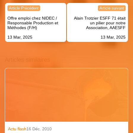
Navigation
Article Précédent
Article suivant
de
Offre emploi chez NIDEC /
Alain Trotzier ESFF 71 était
l’article
Responsable Production et
un pilier pour notre
Méthodes (F/H)
Association, AAESFF
13 Mar, 2025
13 Mar, 2025
Articles similaires
Actu flash
16 Déc. 2010