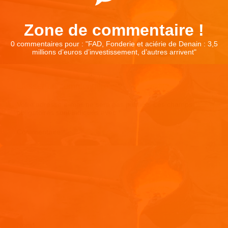
Zone de commentaire !
0 commentaires pour : "
FAD, Fonderie et aciérie de Denain : 3,5
millions d’euros d’investissement, d’autres arrivent
"
Laisser un commentaire
Votre adresse e-mail ne sera pas publiée.
Les champs
obligatoires sont indiqués avec
*
Commentaire
*
Nom
*