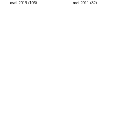
avril 2019
(106)
mai 2011
(82)
mars 2019
(102)
avril 2011
(70)
février 2019
(95)
mars 2011
(71)
janvier 2019
(73)
février 2011
(65)
décembre 2018
(65)
janvier 2011
(82)
novembre 2018
(107)
décembre 2010
(68)
octobre 2018
(96)
Les partenaire de Piwi