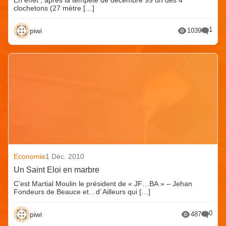
clochetons (27 mètre […]
1
piwi
1039
Economie
1 Déc. 2010
Un Saint Eloi en marbre
C’est Martial Moulin le président de « JF…BA » – Jehan
Fondeurs de Beauce et…d’ Ailleurs qui […]
0
piwi
487