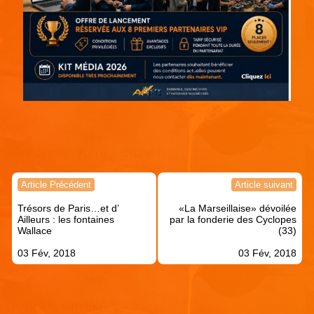
Continuer votre lecture !
Navigation
Article Précédent
Article suivant
de
Trésors de Paris…et d’
«La Marseillaise» dévoilée
l’article
Ailleurs : les fontaines
par la fonderie des Cyclopes
Wallace
(33)
03 Fév, 2018
03 Fév, 2018
Articles similaires