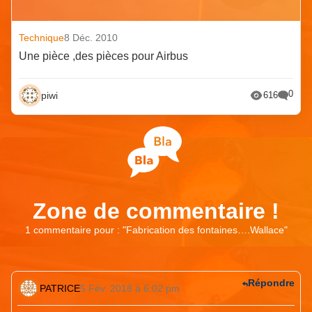
Technique
8 Déc. 2010
Une pièce ,des pièces pour Airbus
0
piwi
616
Zone de commentaire !
1 commentaire pour : "
Fabrication des fontaines….Wallace
"
Répondre
PATRICE
5 Fév. 2018 à 6:02 pm