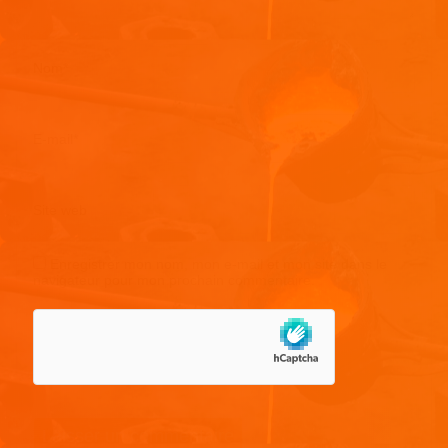
Nom
*
E-mail
*
Site web
Enregistrer mon nom, mon e-mail et mon site dans le
navigateur pour mon prochain commentaire.