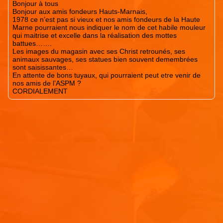
Bonjour à tous
Bonjour aux amis fondeurs Hauts-Marnais,
1978 ce n’est pas si vieux et nos amis fondeurs de la Haute
Marne pourraient nous indiquer le nom de cet habile mouleur
qui maitrise et excelle dans la réalisation des mottes
battues…….
Les images du magasin avec ses Christ retrounés, ses
animaux sauvages, ses statues bien souvent demembrées
sont saisissantes…
En attente de bons tuyaux, qui pourraient peut etre venir de
nos amis de l’ASPM ?
CORDIALEMENT
Laisser un commentaire
Votre adresse e-mail ne sera pas publiée.
Les champs
obligatoires sont indiqués avec
*
Commentaire
*