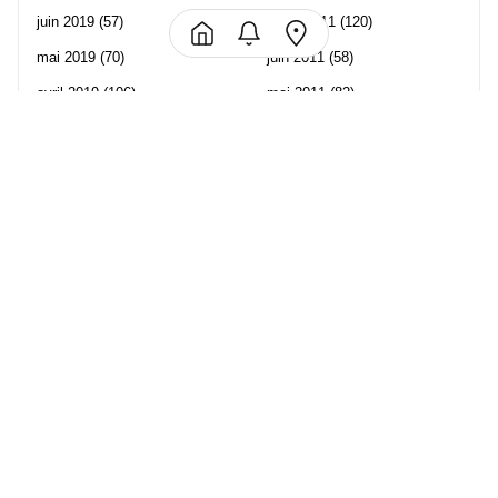
juin 2019
(57)
juillet 2011
(120)
mai 2019
(70)
juin 2011
(58)
avril 2019
(106)
mai 2011
(82)
mars 2019
(102)
avril 2011
(70)
février 2019
(95)
mars 2011
(71)
janvier 2019
(73)
février 2011
(65)
décembre 2018
(65)
janvier 2011
(82)
novembre 2018
(107)
décembre 2010
(68)
octobre 2018
(96)
Les partenaire de Piwi