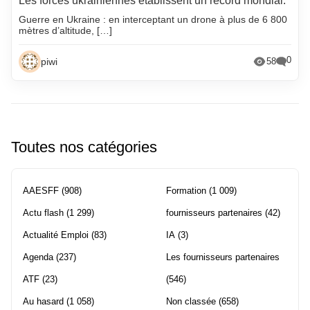
Les forces ukrainiennes établissent un record mondial.
Guerre en Ukraine : en interceptant un drone à plus de 6 800
mètres d’altitude, […]
0
piwi
58
Toutes nos catégories
AAESFF
(908)
Formation
(1 009)
Actu flash
(1 299)
fournisseurs partenaires
(42)
Actualité Emploi
(83)
IA
(3)
Agenda
(237)
Les fournisseurs partenaires
ATF
(23)
(546)
Au hasard
(1 058)
Non classée
(658)