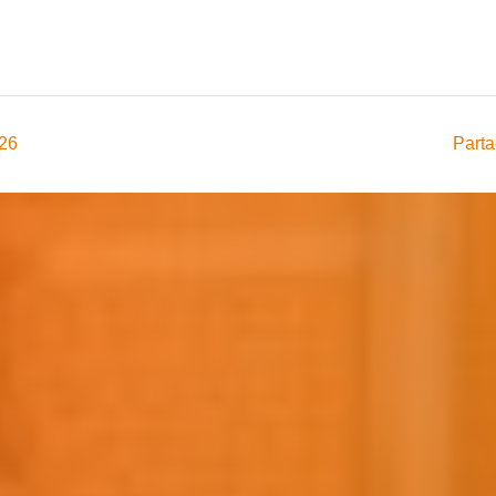
026
Parta