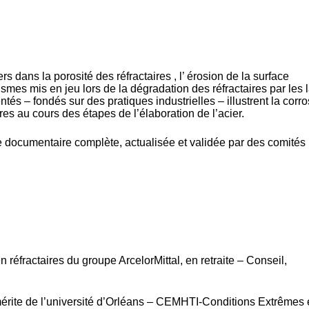
tiers dans la porosité des réfractaires , l’ érosion de la surface
es mis en jeu lors de la dégradation des réfractaires par les la
és – fondés sur des pratiques industrielles – illustrent la corr
ires au cours des étapes de l’élaboration de l’acier.
rce documentaire
complète
,
actualisée
et
validée
par des comités
n réfractaires du groupe ArcelorMittal, en retraite – Conseil,
érite de l’université d’Orléans – CEMHTI-Conditions Extrêmes 