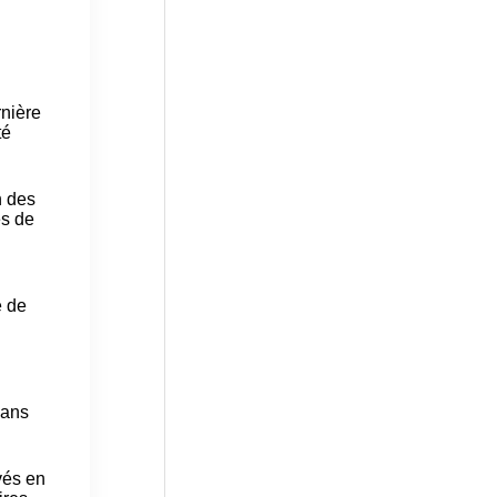
rnière
té
n des
es de
e de
dans
vés en