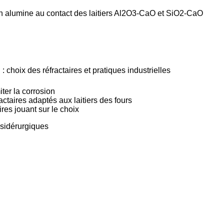
en alumine au contact des laitiers Al2O3-CaO et SiO2-CaO
 : choix des réfractaires et pratiques industrielles
iter la corrosion
actaires adaptés aux laitiers des fours
ires jouant sur le choix
 sidérurgiques