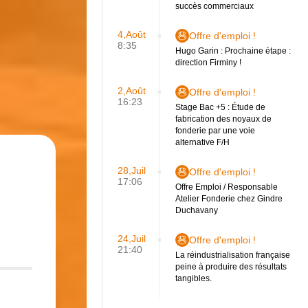
succès commerciaux
4,Août
Offre d'emploi !
8:35
Hugo Garin : Prochaine étape :
direction Firminy !
2,Août
Offre d'emploi !
16:23
Stage Bac +5 : Étude de
fabrication des noyaux de
fonderie par une voie
alternative F/H
28,Juil
Offre d'emploi !
17:06
Offre Emploi / Responsable
Atelier Fonderie chez Gindre
Duchavany
24,Juil
Offre d'emploi !
21:40
La réindustrialisation française
peine à produire des résultats
tangibles.