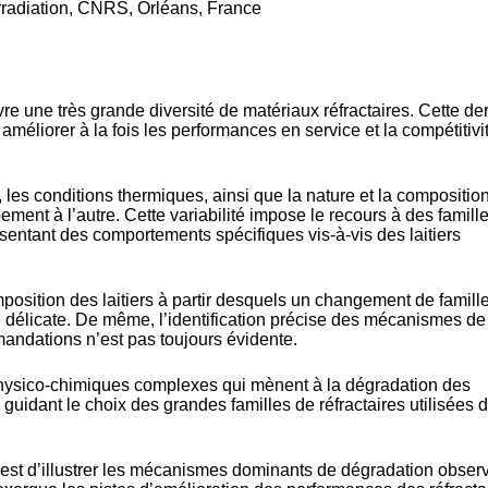
Irradiation, CNRS, Orléans, France
e une très grande diversité de matériaux réfractaires. Cette de
à améliorer à la fois les performances en service et la compétitivi
, les conditions thermiques, ainsi que la nature et la compositio
pement à l’autre. Cette variabilité impose le recours à des famill
ésentant des comportements spécifiques vis-à-vis des laitiers
position des laitiers à partir desquels un changement de famill
te délicate. De même, l’identification précise des mécanismes de
mandations n’est pas toujours évidente.
hysico-chimiques complexes qui mènent à la dégradation des
es guidant le choix des grandes familles de réfractaires utilisées 
lui, est d’illustrer les mécanismes dominants de dégradation obser