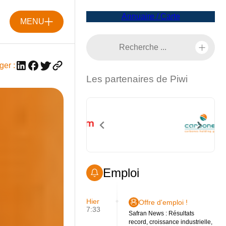
Annuaire / Carte
MENU
ger :
Les partenaires de Piwi
Emploi
Hier
Offre d'emploi !
7:33
Safran News : Résultats
record, croissance industrielle,