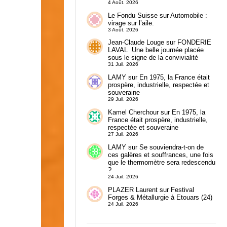
4 Août. 2026
Le Fondu Suisse
sur
Automobile :
virage sur l’aile.
3 Août. 2026
Jean-Claude Louge
sur
FONDERIE
LAVAL Une belle journée placée
sous le signe de la convivialité
31 Juil. 2026
LAMY
sur
En 1975, la France était
prospère, industrielle, respectée et
souveraine
29 Juil. 2026
Kamel Cherchour
sur
En 1975, la
France était prospère, industrielle,
respectée et souveraine
27 Juil. 2026
LAMY
sur
Se souviendra-t-on de
ces galères et souffrances, une fois
que le thermomètre sera redescendu
?
24 Juil. 2026
PLAZER Laurent
sur
Festival
Forges & Métallurgie à Etouars (24)
24 Juil. 2026