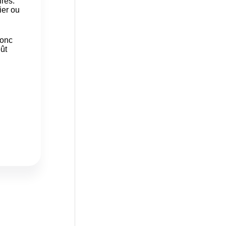
ires.
ier ou
donc
oût