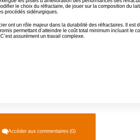
 exergue les pistes d’amélioration des performances des réfracta
modifier le choix du réfractaire, de jouer sur la composition du lait
des procédés sidérurgiques.
ier ont un rôle majeur dans la durabilité des réfractaires. Il est 
promis permettant d’atteindre le coût total minimum incluant le c
e. C’est assurément un travail complexe.
Accéder aux commentaires (0)