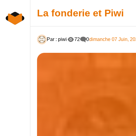
Skip
Panneau de gestion des cookies
to
La fonderie et Piwi
content
Par : piwi
72
0
dimanche 07 Juin, 2