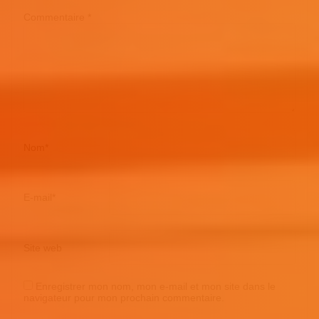
Commentaire
*
Nom
*
E-mail
*
Site web
Enregistrer mon nom, mon e-mail et mon site dans le
navigateur pour mon prochain commentaire.