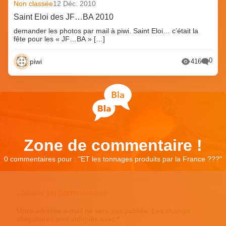
Non classée
12 Déc. 2010
Saint Eloi des JF…BA 2010
demander les photos par mail à piwi. Saint Eloi… c’était la
fête pour les « JF…BA » […]
0
piwi
416
Zone de commentaire !
0 commentaires pour : "
ET les tonnages produits par la France ???
"
Laisser un commentaire
Votre adresse e-mail ne sera pas publiée.
Les champs
obligatoires sont indiqués avec
*