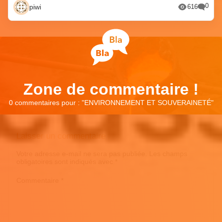
0
piwi
616
Zone de commentaire !
0 commentaires pour : "
ENVIRONNEMENT ET SOUVERAINETÉ
"
Laisser un commentaire
Votre adresse e-mail ne sera pas publiée.
Les champs
obligatoires sont indiqués avec
*
Commentaire
*