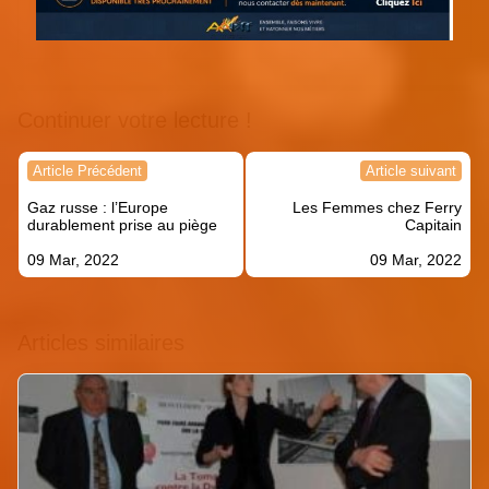
Continuer votre lecture !
Navigation
Article Précédent
Article suivant
de
Gaz russe : l’Europe
Les Femmes chez Ferry
l’article
durablement prise au piège
Capitain
09 Mar, 2022
09 Mar, 2022
Articles similaires