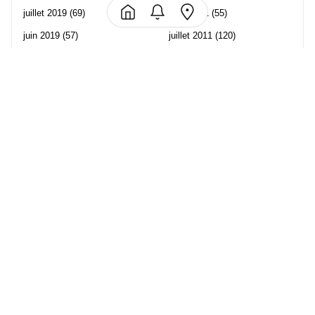
juillet 2019
(69)
août 2011
(55)
juin 2019
(57)
juillet 2011
(120)
mai 2019
(70)
juin 2011
(58)
avril 2019
(106)
mai 2011
(82)
mars 2019
(102)
avril 2011
(70)
février 2019
(95)
mars 2011
(71)
janvier 2019
(73)
février 2011
(65)
décembre 2018
(65)
janvier 2011
(82)
novembre 2018
(107)
décembre 2010
(68)
octobre 2018
(96)
Les partenaire de Piwi